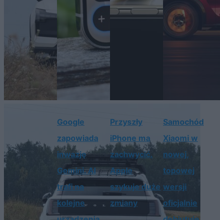
Google
Przyszły
Samochód
zapowiada
iPhone ma
Xiaomi w
inwazję
zachwycić.
nowej,
Gemini. AI
Apple
topowej
trafi na
szykuje duże
wersji
kolejne
zmiany
oficjalnie
urządzenia
debiutuje