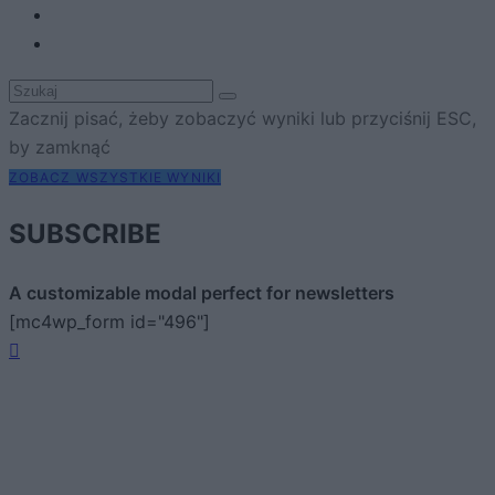
Zacznij pisać, żeby zobaczyć wyniki lub przyciśnij ESC,
by zamknąć
ZOBACZ WSZYSTKIE WYNIKI
SUBSCRIBE
A customizable modal perfect for newsletters
[mc4wp_form id="496"]