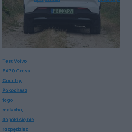
Test Volvo
EX30 Cross
Country.
Pokochasz
tego
malucha,
dopóki się nie
rozpędzisz