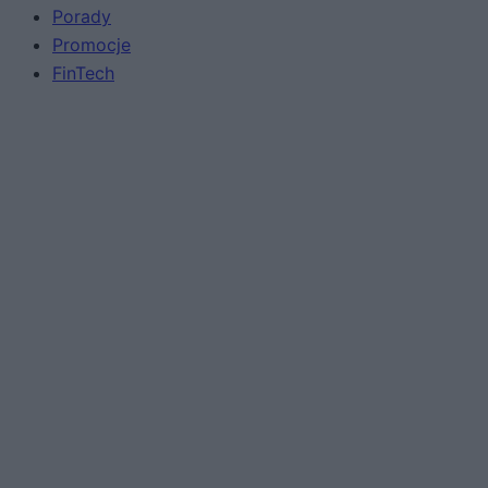
Porady
Promocje
FinTech
Hardware PC
Moto
Gaming
AI
Redakcja
Reklama
Kontakt
Obserwuj nas