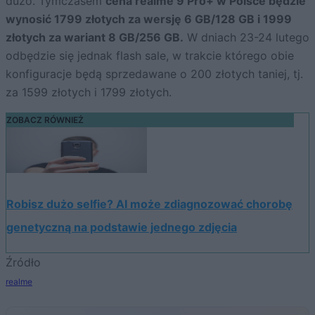
dużo. Tymczasem
cena realme 9 Pro+ w Polsce będzie
wynosić 1799 złotych za wersję 6 GB/128 GB i 1999
złotych za wariant 8 GB/256 GB.
W dniach 23-24 lutego
odbędzie się jednak flash sale, w trakcie którego obie
konfiguracje będą sprzedawane o 200 złotych taniej, tj.
za 1599 złotych i 1799 złotych.
ZOBACZ RÓWNIEŻ
Robisz dużo selfie? AI może zdiagnozować chorobę
genetyczną na podstawie jednego zdjęcia
Źródło
realme