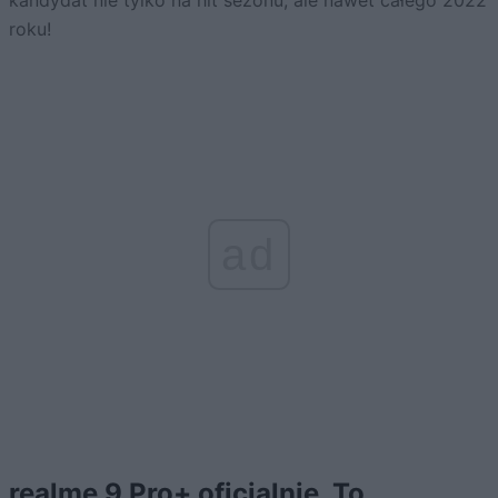
roku!
ad
realme 9 Pro+ oficjalnie. To