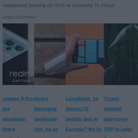
naładować baterię do 50% w zaledwie 15 minut.
ZOBACZ RÓWNIEŻ
realme 9 Pro
Nowy
Liczyliście, że
Trzeci
ma
Samsung
Xiaomi 12
stopień
obudowę,
zaoferuje
będzie tani w
alarmowy
która
coś, na co
Europie? No to
CRP w całej