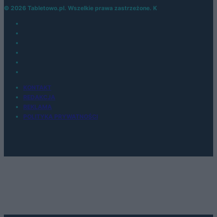
© 2026 Tabletowo.pl. Wszelkie prawa zastrzeżone. K
KONTAKT
REDAKCJA
REKLAMA
POLITYKA PRYWATNOŚCI