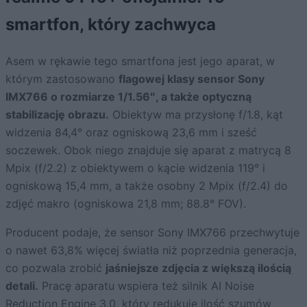
smartfon, który zachwyca
Asem w rękawie tego smartfona jest jego aparat, w
którym zastosowano
flagowej klasy sensor Sony
IMX766 o rozmiarze 1/1.56″, a także optyczną
stabilizację obrazu.
Obiektyw ma przysłonę f/1.8, kąt
widzenia 84,4° oraz ogniskową 23,6 mm i sześć
soczewek. Obok niego znajduje się aparat z matrycą 8
Mpix (f/2.2) z obiektywem o kącie widzenia 119° i
ogniskową 15,4 mm, a także osobny 2 Mpix (f/2.4) do
zdjęć makro (ogniskowa 21,8 mm; 88.8° FOV).
Producent podaje, że sensor Sony IMX766 przechwytuje
o nawet 63,8% więcej światła niż poprzednia generacja,
co pozwala zrobić
jaśniejsze zdjęcia z większą ilością
detali.
Pracę aparatu wspiera też silnik AI Noise
Reduction Engine 3.0, który redukuje ilość szumów