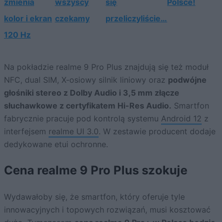
zmienia
wszyscy
się
Polsce!
kolor i ekran
czekamy
przeliczyliście…
120 Hz
Na pokładzie realme 9 Pro Plus znajdują się też moduł
NFC, dual SIM, X-osiowy silnik liniowy oraz
podwójne
głośniki stereo z Dolby Audio i 3,5 mm złącze
słuchawkowe z certyfikatem Hi-Res Audio.
Smartfon
fabrycznie pracuje pod kontrolą systemu
Android 12
z
interfejsem
realme UI 3.0
. W zestawie producent dodaje
dedykowane etui ochronne.
Cena realme 9 Pro Plus szokuje
Wydawałoby się, że smartfon, który oferuje tyle
innowacyjnych i topowych rozwiązań, musi kosztować