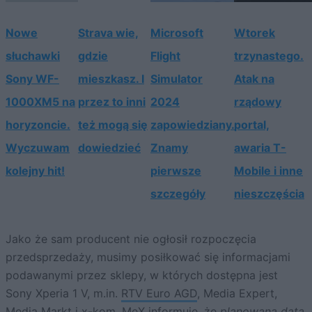
Nowe
Strava wie,
Microsoft
Wtorek
słuchawki
gdzie
Flight
trzynastego.
Sony WF-
mieszkasz. I
Simulator
Atak na
1000XM5 na
przez to inni
2024
rządowy
horyzoncie.
też mogą się
zapowiedziany.
portal,
Wyczuwam
dowiedzieć
Znamy
awaria T-
kolejny hit!
pierwsze
Mobile i inne
szczegóły
nieszczęścia
Jako że sam producent nie ogłosił rozpoczęcia
przedsprzedaży, musimy posiłkować się informacjami
podawanymi przez sklepy, w których dostępna jest
Sony Xperia 1 V, m.in.
RTV Euro AGD
, Media Expert,
Media Markt i x-kom. MeX informuje, że
planowana data