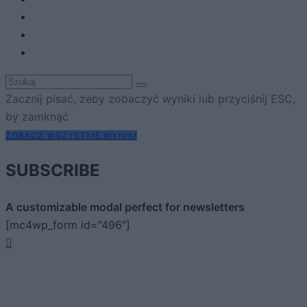
Zacznij pisać, żeby zobaczyć wyniki lub przyciśnij ESC,
by zamknąć
ZOBACZ WSZYSTKIE WYNIKI
SUBSCRIBE
A customizable modal perfect for newsletters
[mc4wp_form id="496"]