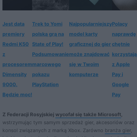
Jest data
Trek to Yomi
Najpopularniejszy
Polacy
premiery
polską grą na
model karty
naprawdę
Redmi K50
State of Play!
graficznej do gier
chętnie
z
Podsumowanie
może znajdować
korzystają
procesorem
marcowego
się w Twoim
z Apple
Dimensity
pokazu
komputerze
Pay i
9000.
PlayStation
Google
Będzie moc!
Pay
Z Federacji Rosyjskiej
wycofał się także Microsoft
,
wstrzymując tym samym sprzedaż gier, akcesoriów oraz
konsol związanych z marką Xbox. Zarówno
branża gier
,