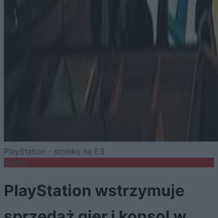
PlayStation - stoisko na E3
GAMING
PlayStation wstrzymuje
sprzedaż gier i konsol w