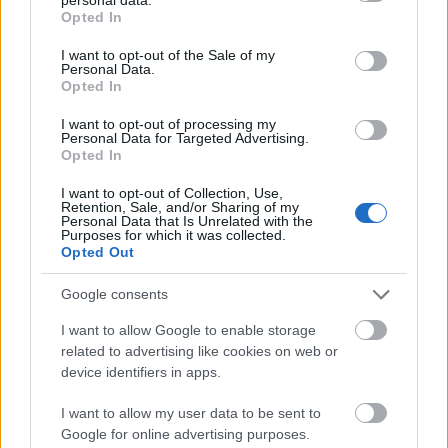
grant or deny consent to Google and its third-party tags to
Opted In
Porównania
use your data for below specified purposes in below Google
Co kupić
consent section.
I want to opt-out of the Sale of my
Personal Data.
Porady
Opted In
Promocje
FinTech
I want to opt-out of processing my
Personal Data for Targeted Advertising.
Hardware PC
Opted In
Moto
I want to opt-out of Collection, Use,
Gaming
Retention, Sale, and/or Sharing of my
Personal Data that Is Unrelated with the
AI
Purposes for which it was collected.
Opted Out
Redakcja
Reklama
Google consents
Kontakt
I want to allow Google to enable storage
Obserwuj nas
related to advertising like cookies on web or
device identifiers in apps.
I want to allow my user data to be sent to
Google for online advertising purposes.