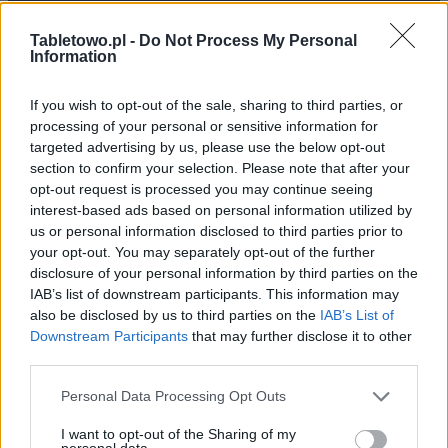
Redakcja
Reklama
Tabletowo.pl -
Do Not Process My Personal
Information
Kontakt
If you wish to opt-out of the sale, sharing to third parties, or
processing of your personal or sensitive information for
targeted advertising by us, please use the below opt-out
section to confirm your selection. Please note that after your
opt-out request is processed you may continue seeing
interest-based ads based on personal information utilized by
us or personal information disclosed to third parties prior to
your opt-out. You may separately opt-out of the further
disclosure of your personal information by third parties on the
IAB’s list of downstream participants. This information may
Urządzenia
also be disclosed by us to third parties on the
IAB’s List of
Downstream Participants
that may further disclose it to other
SMARTFONY
third parties.
TABLETY
WEARABLE
Please note that this website/app uses one or more Google
Personal Data Processing Opt Outs
services and may gather and store information including but
TV
not limited to your visit or usage behaviour. You may click to
I want to opt-out of the Sharing of my
Recenzje
personal data.