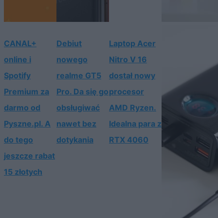
CANAL+
Debiut
Laptop Acer
online i
nowego
Nitro V 16
Spotify
realme GT5
dostał nowy
Premium za
Pro. Da się go
procesor
darmo od
obsługiwać
AMD Ryzen.
Pyszne.pl. A
nawet bez
Idealna para z
do tego
dotykania
RTX 4060
jeszcze rabat
15 złotych