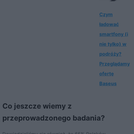
Czym
ładować
smartfony (i
nie tylko) w
podróży?
Przeglądamy
ofertę
Baseus
Co jeszcze wiemy z
przeprowadzonego badania?
Dowiedzieliśmy się również, że 65% Polaków