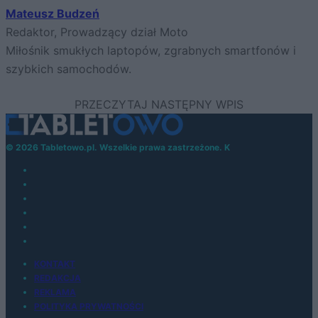
Mateusz Budzeń
Redaktor, Prowadzący dział Moto
Miłośnik smukłych laptopów, zgrabnych smartfonów i
szybkich samochodów.
© 2026 Tabletowo.pl. Wszelkie prawa zastrzeżone. K
KONTAKT
REDAKCJA
REKLAMA
POLITYKA PRYWATNOŚCI