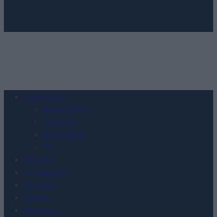
Urządzenia
SMARTFONY
TABLETY
WEARABLE
TV
Recenzje
Porównania
Co kupić
Porady
Promocje