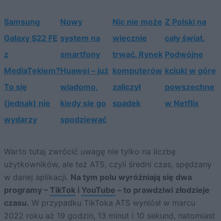
Samsung
Nowy
Nic nie może
Z Polski na
Galaxy S22 FE
system na
wiecznie
cały świat.
z
smartfony
trwać. Rynek
Podwójne
MediaTekiem?
Huawei – już
komputerów
kciuki w górę
To się
wiadomo,
zaliczył
powszechne
(jednak) nie
kiedy się go
spadek
w Netflix
wydarzy
spodziewać
Warto tutaj zwrócić uwagę nie tylko na liczbę
użytkowników, ale też ATS, czyli średni czas, spędzany
w danej aplikacji.
Na tym polu wyróżniają się dwa
programy –
TikTok
i
YouTube
– to prawdziwi złodzieje
czasu.
W przypadku TikToka ATS wyniósł w marcu
2022 roku aż 19 godzin, 13 minut i 10 sekund, natomiast