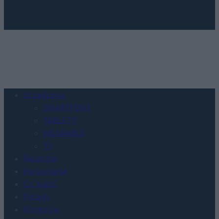
Urządzenia
SMARTFONY
TABLETY
WEARABLE
TV
Recenzje
Porównania
Co kupić
Porady
Promocje