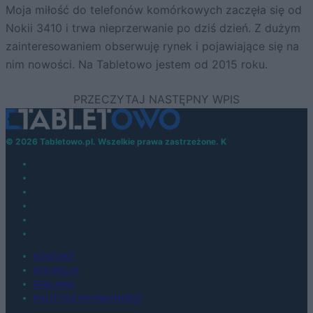
Moja miłość do telefonów komórkowych zaczęła się od
Nokii 3410 i trwa nieprzerwanie po dziś dzień. Z dużym
zainteresowaniem obserwuję rynek i pojawiające się na
nim nowości. Na Tabletowo jestem od 2015 roku.
© 2026 Tabletowo.pl. Wszelkie prawa zastrzeżone. K
KONTAKT
REDAKCJA
REKLAMA
POLITYKA PRYWATNOŚCI