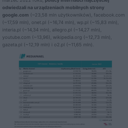
marzec 2022 roku,
polscy internauci najczęściej
odwiedzali na urządzeniach mobilnych strony
google.com
(~23,58 mln użytkowników), facebook.com
(~17,59 mln), onet.pl (~16,74 mln), wp.pl (~15,83 mln),
interia.pl (~14,34 mln), allegro.pl (~14,27 mln),
youtube.com (~13,96), wikipedia.org (~12,73 mln),
gazeta.pl (~12,19 mln) i o2.pl (~11,65 mln).