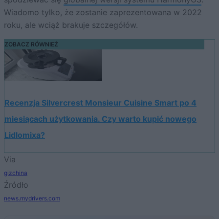
Wiadomo tylko, że zostanie zaprezentowana w 2022
roku, ale wciąż brakuje szczegółów.
ZOBACZ RÓWNIEŻ
Recenzja Silvercrest Monsieur Cuisine Smart po 4
miesiącach użytkowania. Czy warto kupić nowego
Lidlomixa?
Via
gizchina
Źródło
news.mydrivers.com