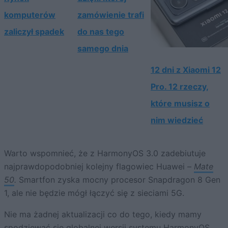
komputerów
zamówienie trafi
zaliczył spadek
do nas tego
samego dnia
12 dni z Xiaomi 12
Pro. 12 rzeczy,
które musisz o
nim wiedzieć
Warto wspomnieć, że z HarmonyOS 3.0 zadebiutuje
najprawdopodobniej kolejny flagowiec Huawei –
Mate
50
.
Smartfon zyska mocny procesor Snapdragon 8 Gen
1, ale nie będzie mógł łączyć się z sieciami 5G.
Nie ma żadnej aktualizacji co do tego, kiedy mamy
spodziewać się
globalnej wersji systemu HarmonyOS
.