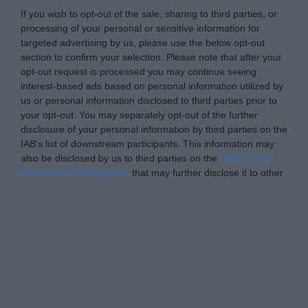
If you wish to opt-out of the sale, sharing to third parties, or
processing of your personal or sensitive information for
targeted advertising by us, please use the below opt-out
section to confirm your selection. Please note that after your
opt-out request is processed you may continue seeing
interest-based ads based on personal information utilized by
us or personal information disclosed to third parties prior to
your opt-out. You may separately opt-out of the further
disclosure of your personal information by third parties on the
IAB’s list of downstream participants. This information may
also be disclosed by us to third parties on the
IAB’s List of
Downstream Participants
that may further disclose it to other
third parties.
Please note that this website/app uses one or more Google
Personal Data Processing Opt Outs
services and may gather and store information including but
not limited to your visit or usage behaviour. You may click to
I want to opt-out of the Sharing of my
personal data.
grant or deny consent to Google and its third-party tags to
Opted In
use your data for below specified purposes in below Google
consent section.
I want to opt-out of the Sale of my
Personal Data.