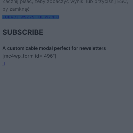
Zacznij pisać, żeby zobaczyć wyniki lub przyciśnij ESC,
by zamknąć
ZOBACZ WSZYSTKIE WYNIKI
SUBSCRIBE
A customizable modal perfect for newsletters
[mc4wp_form id="496"]