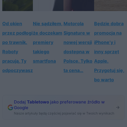
Od okien
Nie sądziłem,
Motorola
Będzie dobra
przez podłogi
że doczekam
Signature w
promocja na
po trawnik.
premiery
nowej wersji
iPhone’y i
Roboty
takiego
dostępna w
inny sprzęt
pracują, Ty
smartfona
Polsce. Tylko
Apple.
odpoczywasz
ta cena…
Przygotuj się,
bo warto
Dodaj
Tabletowo
jako preferowane źródło w
Google
Nasze artykuły będą częściej pojawiać się w Twoich wynikach