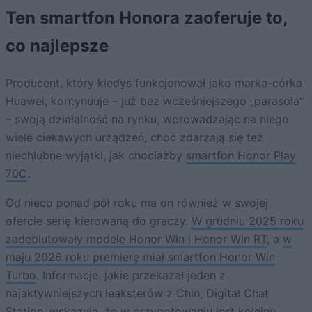
Ten smartfon Honora zaoferuje to,
co najlepsze
Producent, który kiedyś funkcjonował jako marka-córka
Huawei, kontynuuje – już bez wcześniejszego „parasola”
– swoją działalność na rynku, wprowadzając na niego
wiele ciekawych urządzeń, choć zdarzają się też
niechlubne wyjątki, jak chociażby
smartfon Honor Play
70C
.
Od nieco ponad pół roku ma on również w swojej
ofercie serię kierowaną do graczy.
W grudniu 2025 roku
zadebiutowały modele Honor Win i Honor Win RT
, a
w
maju 2026 roku premierę miał smartfon Honor Win
Turbo
. Informacje, jakie przekazał jeden z
najaktywniejszych leaksterów z Chin, Digital Chat
Station, wskazują, że w przygotowaniu jest kolejny