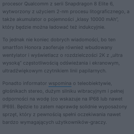
procesor Qualcomm z serii Snapdragon 8 Elite 6,
wytworzony z użyciem 2-nm procesu litograficznego, a
także akumulator o pojemności „klasy 10000 mAh”,
który będzie można ładować też indukcyjnie.
To jednak nie koniec dobrych wiadomości, bo ten
smartfon Honora zaoferuje również wbudowany
wentylator i wyświetlacz o rozdzielczości 2K z „ultra
wysoką” częstotliwością odświeżania i ekranowym,
ultradźwiękowym czytnikiem linii papilarnych.
Ponadto informator
wspomina
o teleobiektywie,
głośnikach stereo, dużym silniku wibracyjnym i pełnej
odporności na wodę (co wskazuje na IP68 lub nawet
IP69). Będzie to zatem naprawdę solidnie wyposażony
sprzęt, który z pewnością spełni oczekiwania nawet
bardzo wymagających użytkowników-graczy.