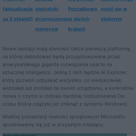
(aktualizacja:
statystyki
Początkowo
nosić się w
za 3 stówki!)
przenoszenia
w dwóch
zielonym
numerów
krajach
Nowe laptopy mają stanowić także pierwszą platformę,
na której debiutować będą przygotowywane przez
amerykańskiego giganta rozwiązania oparte na
sztucznej inteligencji. Jedną z nich będzie AI Explorer,
który
pozwoli odzyskać wszystko, co kiedykolwiek
widziałeś lub zrobiłeś na swoim urządzeniu
, a konkretnie
mowa o czymś w rodzaju bardziej rozbudowanej Osi
czasu (która zdążyła już zniknąć z systemu Windows).
Wielkiej prezentacji nowości sprzętowych Microsoftu
spodziewamy się już w przyszłym miesiącu.