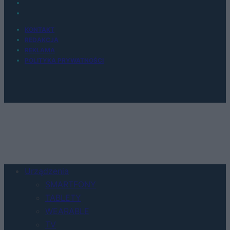
KONTAKT
REDAKCJA
REKLAMA
POLITYKA PRYWATNOŚCI
Urządzenia
SMARTFONY
TABLETY
WEARABLE
TV