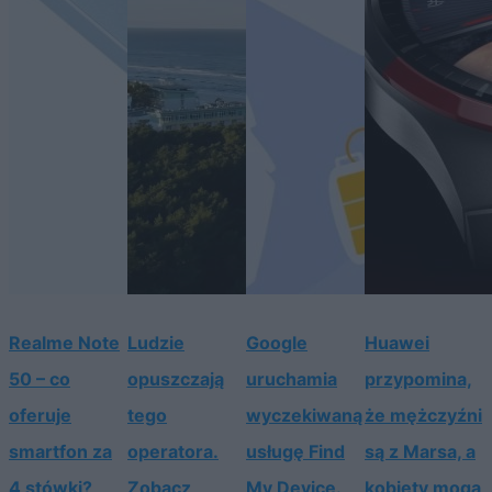
Realme Note
Ludzie
Google
Huawei
50 – co
opuszczają
uruchamia
przypomina,
oferuje
tego
wyczekiwaną
że mężczyźni
smartfon za
operatora.
usługę Find
są z Marsa, a
4 stówki?
Zobacz
My Device.
kobiety mogą