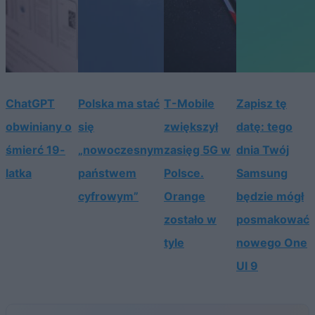
ChatGPT
Polska ma stać
T-Mobile
Zapisz tę
obwiniany o
się
zwiększył
datę: tego
śmierć 19-
„nowoczesnym
zasięg 5G w
dnia Twój
latka
państwem
Polsce.
Samsung
cyfrowym”
Orange
będzie mógł
zostało w
posmakować
tyle
nowego One
UI 9