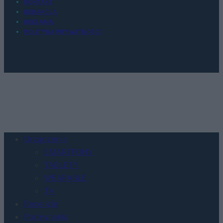
KONTAKT
REDAKCJA
REKLAMA
POLITYKA PRYWATNOŚCI
Urządzenia
SMARTFONY
TABLETY
WEARABLE
TV
Recenzje
Porównania