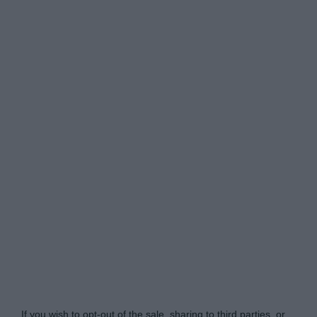
Tabletowo.pl -
Do Not Process My Personal
Information
If you wish to opt-out of the sale, sharing to third parties, or