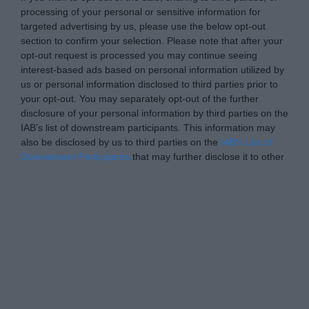
processing of your personal or sensitive information for
targeted advertising by us, please use the below opt-out
section to confirm your selection. Please note that after your
opt-out request is processed you may continue seeing
interest-based ads based on personal information utilized by
us or personal information disclosed to third parties prior to
your opt-out. You may separately opt-out of the further
disclosure of your personal information by third parties on the
IAB’s list of downstream participants. This information may
also be disclosed by us to third parties on the
IAB’s List of
Downstream Participants
that may further disclose it to other
third parties.
Please note that this website/app uses one or more Google
Personal Data Processing Opt Outs
services and may gather and store information including but
not limited to your visit or usage behaviour. You may click to
I want to opt-out of the Sharing of my
personal data.
grant or deny consent to Google and its third-party tags to
Opted In
use your data for below specified purposes in below Google
consent section.
I want to opt-out of the Sale of my
Personal Data.
Opted In