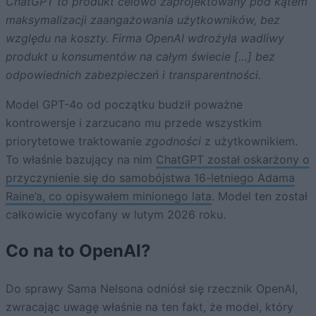
ChatGPT to produkt celowo zaprojektowany pod kątem
maksymalizacji zaangażowania użytkowników, bez
względu na koszty. Firma OpenAI wdrożyła wadliwy
produkt u konsumentów na całym świecie […] bez
odpowiednich zabezpieczeń i transparentności.
Model GPT-4o od początku budził poważne
kontrowersje i zarzucano mu przede wszystkim
priorytetowe traktowanie
zgodności
z użytkownikiem.
To właśnie bazujący na nim
ChatGPT został oskarżony o
przyczynienie się do samobójstwa 16-letniego Adama
Raine’a, co opisywałem minionego lata
. Model ten został
całkowicie wycofany w lutym 2026 roku.
Co na to OpenAI?
Do sprawy Sama Nelsona odniósł się rzecznik OpenAI,
zwracając uwagę właśnie na ten fakt, że model, który