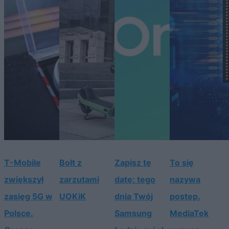
T-Mobile
Bolt z
Zapisz tę
To się
zwiększył
zarzutami
datę: tego
nazywa
zasięg 5G w
UOKiK
dnia Twój
postęp.
Polsce.
Samsung
MediaTek