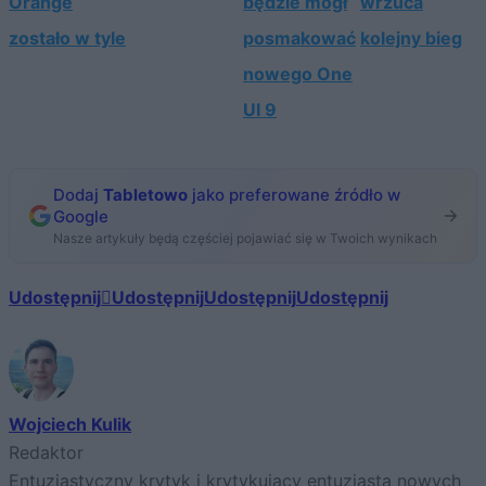
Orange
będzie mógł
wrzuca
zostało w tyle
posmakować
kolejny bieg
nowego One
UI 9
Dodaj
Tabletowo
jako preferowane źródło w
Google
Nasze artykuły będą częściej pojawiać się w Twoich wynikach
Udostępnij
Udostępnij
Udostępnij
Udostępnij
Wojciech Kulik
Redaktor
Entuzjastyczny krytyk i krytykujący entuzjasta nowych