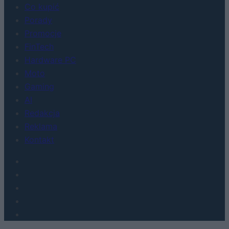
Co kupić
Porady
Promocje
FinTech
Hardware PC
Moto
Gaming
AI
Redakcja
Reklama
Kontakt