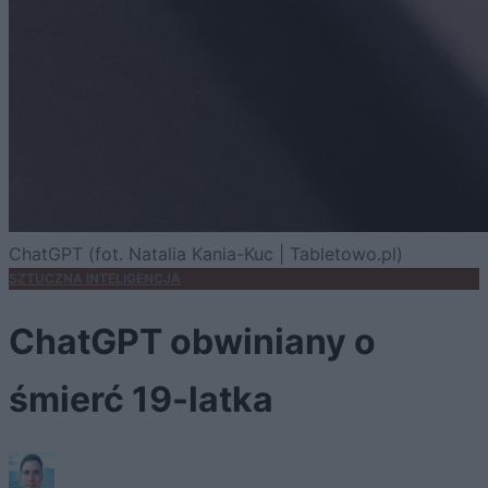
ChatGPT (fot. Natalia Kania-Kuc | Tabletowo.pl)
SZTUCZNA INTELIGENCJA
ChatGPT obwiniany o
śmierć 19-latka