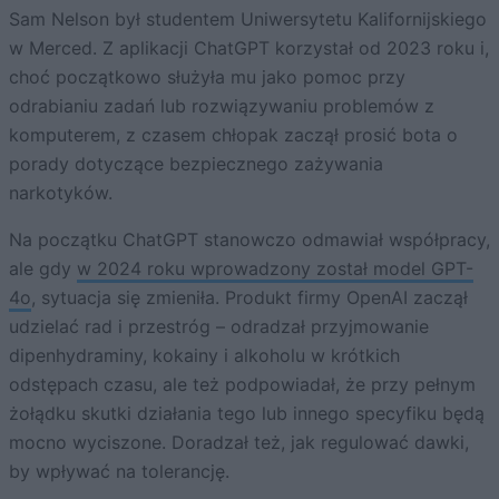
Sam Nelson był studentem Uniwersytetu Kalifornijskiego
w Merced. Z aplikacji ChatGPT korzystał od 2023 roku i,
choć początkowo służyła mu jako pomoc przy
odrabianiu zadań lub rozwiązywaniu problemów z
komputerem, z czasem chłopak zaczął prosić bota o
porady dotyczące bezpiecznego zażywania
narkotyków.
Na początku ChatGPT stanowczo odmawiał współpracy,
ale gdy
w 2024 roku wprowadzony został model GPT-
4o
, sytuacja się zmieniła. Produkt firmy OpenAI zaczął
udzielać rad i przestróg – odradzał przyjmowanie
dipenhydraminy, kokainy i alkoholu w krótkich
odstępach czasu, ale też podpowiadał, że przy pełnym
żołądku skutki działania tego lub innego specyfiku będą
mocno wyciszone. Doradzał też, jak regulować dawki,
by wpływać na tolerancję.