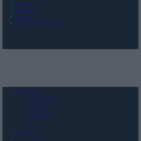
KONTAKT
REDAKCJA
REKLAMA
POLITYKA PRYWATNOŚCI
Urządzenia
SMARTFONY
TABLETY
WEARABLE
TV
Recenzje
Porównania