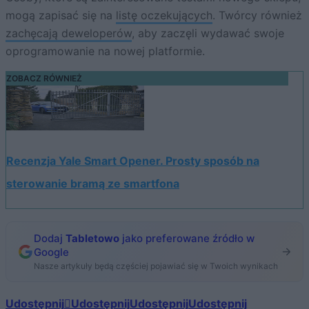
mogą zapisać się na
listę oczekujących
. Twórcy również
zachęcają deweloperów
, aby zaczęli wydawać swoje
oprogramowanie na nowej platformie.
ZOBACZ RÓWNIEŻ
Recenzja Yale Smart Opener. Prosty sposób na
sterowanie bramą ze smartfona
Dodaj
Tabletowo
jako preferowane źródło w
Google
Nasze artykuły będą częściej pojawiać się w Twoich wynikach
Udostępnij
Udostępnij
Udostępnij
Udostępnij