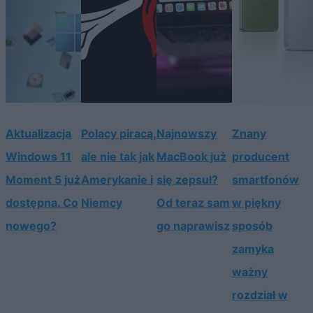
Aktualizacja
Polacy piracą,
Najnowszy
Znany
Windows 11
ale nie tak jak
MacBook już
producent
Moment 5 już
Amerykanie i
się zepsuł?
smartfonów
dostępna. Co
Niemcy
Od teraz sam
w piękny
nowego?
go naprawisz
sposób
zamyka
ważny
rozdział w