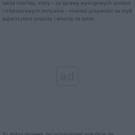
także interfejs, który – za sprawą wyścigowych symboli
i trójkolorowych motywów – również przywodzi na myśl
superszybkie pojazdy i emocje na torze.
ad
To dobry moment, by przypomnieć pokrótce, że