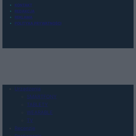
KONTAKT
REDAKCJA
REKLAMA
POLITYKA PRYWATNOŚCI
Urządzenia
SMARTFONY
TABLETY
WEARABLE
TV
Recenzje
Porównania