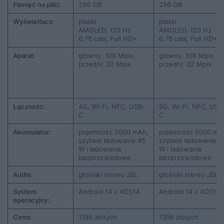
Pamięć na pliki:
256 GB
256 GB
Wyświetlacz:
płaski
płaski
AMOLED, 120 Hz
AMOLED, 120 Hz
6,78 cala, Full HD+
6,78 cala, Full HD+
Aparat:
główny: 108 Mpix,
główny: 108 Mpix
przedni: 32 Mpix
przedni: 32 Mpix
Łączność:
4G, Wi-Fi, NFC, USB-
5G, Wi-Fi, NFC, USB
C
C
Akumulator:
pojemność 5000 mAh,
pojemność 5000 mA
szybkie ładowanie 45
szybkie ładowanie 3
W i ładowanie
W i ładowanie
bezprzewodowe
bezprzewodowe
Audio:
głośniki stereo JBL
głośniki stereo JBL
System
Android 14 z XOS14
Android 14 z XOS14
operacyjny:
Cena:
1196 złotych
1396 złotych