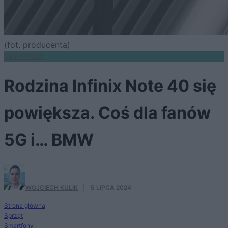
(fot. producenta)
SMARTFONY
Rodzina Infinix Note 40 się
powiększa. Coś dla fanów
5G i… BMW
WOJCIECH KULIK
·
5 LIPCA 2024
Strona główna
Sprzęt
Smartfony