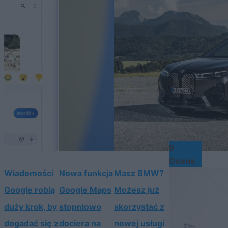
8
Ocena
Wiadomości
Nowa funkcja
Masz BMW?
Google robią
Google Maps
Możesz już
duży krok, by
stopniowo
skorzystać z
dogadać się z
dociera na
nowej usługi