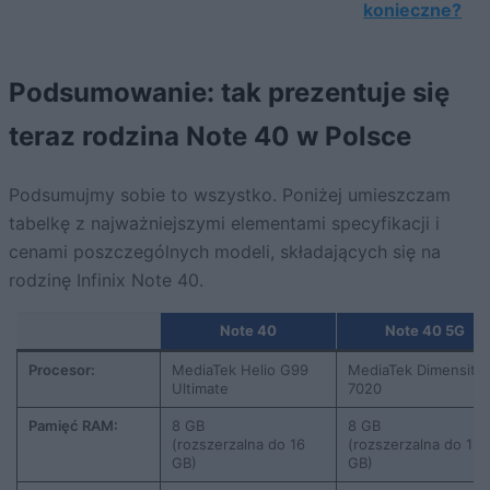
konieczne?
Podsumowanie: tak prezentuje się
teraz rodzina Note 40 w Polsce
Podsumujmy sobie to wszystko. Poniżej umieszczam
tabelkę z najważniejszymi elementami specyfikacji i
cenami poszczególnych modeli, składających się na
rodzinę Infinix Note 40.
Note 40
Note 40 5G
Procesor:
MediaTek Helio G99
MediaTek Dimensity
Ultimate
7020
Pamięć RAM:
8 GB
8 GB
(rozszerzalna do 16
(rozszerzalna do 12
GB)
GB)