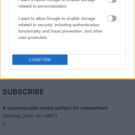
related to personalization.
I want to allow Google to enable storage
related to security, including authentication
functionality and fraud prevention, and other
user protection.
Zacznij pisać, żeby zobaczyć wyniki lub przyciśnij ESC,
CONFIRM
by zamknąć
ZOBACZ WSZYSTKIE WYNIKI
SUBSCRIBE
A customizable modal perfect for newsletters
[mc4wp_form id="496"]