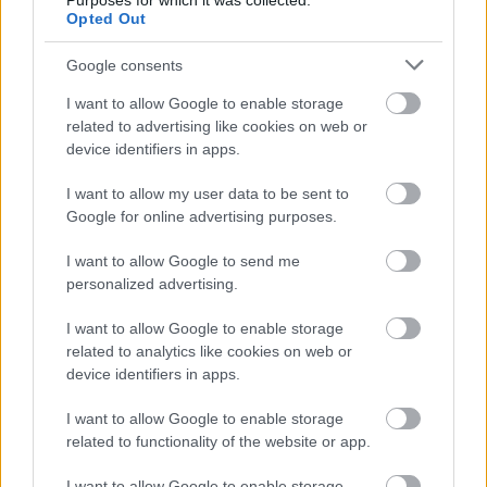
Purposes for which it was collected.
TABLETY
Opted Out
WEARABLE
TV
Google consents
Recenzje
I want to allow Google to enable storage
Porównania
related to advertising like cookies on web or
Co kupić
device identifiers in apps.
Porady
I want to allow my user data to be sent to
Promocje
Google for online advertising purposes.
FinTech
I want to allow Google to send me
Hardware PC
personalized advertising.
Moto
Gaming
I want to allow Google to enable storage
AI
related to analytics like cookies on web or
device identifiers in apps.
Redakcja
Reklama
I want to allow Google to enable storage
Kontakt
related to functionality of the website or app.
Obserwuj nas
I want to allow Google to enable storage