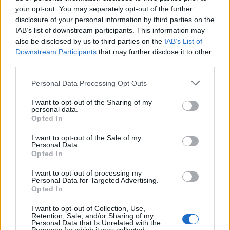
your opt-out. You may separately opt-out of the further
Moto
disclosure of your personal information by third parties on the
Gaming
IAB’s list of downstream participants. This information may
AI
also be disclosed by us to third parties on the
IAB’s List of
Redakcja
Downstream Participants
that may further disclose it to other
third parties.
Reklama
Kontakt
Please note that this website/app uses one or more Google
Personal Data Processing Opt Outs
services and may gather and store information including but
not limited to your visit or usage behaviour. You may click to
I want to opt-out of the Sharing of my
personal data.
grant or deny consent to Google and its third-party tags to
Opted In
use your data for below specified purposes in below Google
consent section.
I want to opt-out of the Sale of my
Personal Data.
Opted In
I want to opt-out of processing my
Personal Data for Targeted Advertising.
Opted In
Urządzenia
I want to opt-out of Collection, Use,
Retention, Sale, and/or Sharing of my
SMARTFONY
Personal Data that Is Unrelated with the