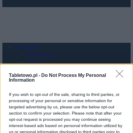
Urządzenia
SMARTFONY
TABLETY
WEARABLE
Tabletowo.pl -
Do Not Process My Personal
TV
Information
Recenzje
Porównania
If you wish to opt-out of the sale, sharing to third parties, or
Co kupić
processing of your personal or sensitive information for
targeted advertising by us, please use the below opt-out
Porady
section to confirm your selection. Please note that after your
Promocje
opt-out request is processed you may continue seeing
FinTech
interest-based ads based on personal information utilized by
Hardware PC
us or personal information disclosed to third parties prior to