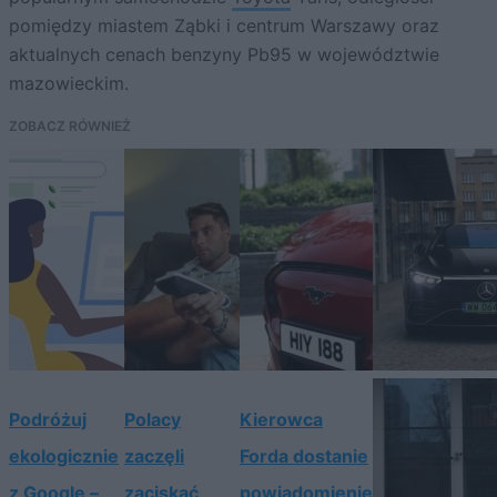
pomiędzy miastem Ząbki i centrum Warszawy oraz
aktualnych cenach benzyny Pb95 w województwie
mazowieckim.
ZOBACZ RÓWNIEŻ
Podróżuj
Polacy
Kierowca
ekologicznie
zaczęli
Forda dostanie
z Google –
zaciskać
powiadomienie