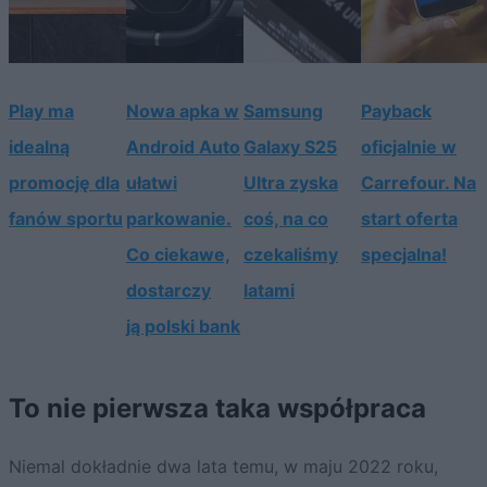
Play ma
Nowa apka w
Samsung
Payback
idealną
Android Auto
Galaxy S25
oficjalnie w
promocję dla
ułatwi
Ultra zyska
Carrefour. Na
fanów sportu
parkowanie.
coś, na co
start oferta
Co ciekawe,
czekaliśmy
specjalna!
dostarczy
latami
ją polski bank
To nie pierwsza taka współpraca
Niemal dokładnie dwa lata temu, w maju 2022 roku,