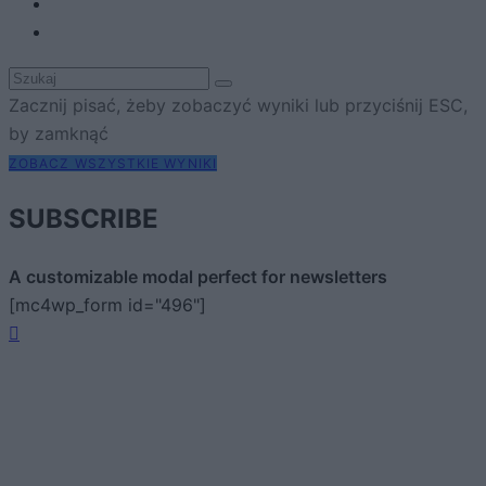
Zacznij pisać, żeby zobaczyć wyniki lub przyciśnij ESC,
by zamknąć
ZOBACZ WSZYSTKIE WYNIKI
SUBSCRIBE
A customizable modal perfect for newsletters
[mc4wp_form id="496"]