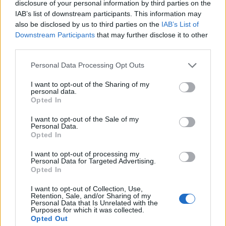
disclosure of your personal information by third parties on the
IAB’s list of downstream participants. This information may
also be disclosed by us to third parties on the
IAB’s List of
Downstream Participants
that may further disclose it to other
third parties.
Please note that this website/app uses one or more Google
Personal Data Processing Opt Outs
services and may gather and store information including but
not limited to your visit or usage behaviour. You may click to
I want to opt-out of the Sharing of my
personal data.
grant or deny consent to Google and its third-party tags to
Opted In
use your data for below specified purposes in below Google
consent section.
I want to opt-out of the Sale of my
Personal Data.
Opted In
I want to opt-out of processing my
Personal Data for Targeted Advertising.
Opted In
I want to opt-out of Collection, Use,
Retention, Sale, and/or Sharing of my
Personal Data that Is Unrelated with the
Purposes for which it was collected.
Opted Out