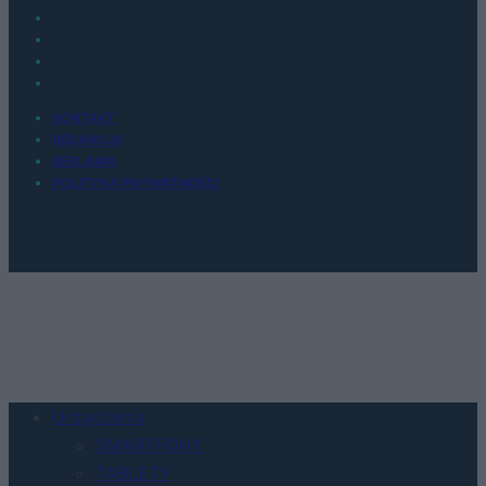
KONTAKT
REDAKCJA
REKLAMA
POLITYKA PRYWATNOŚCI
Urządzenia
SMARTFONY
TABLETY