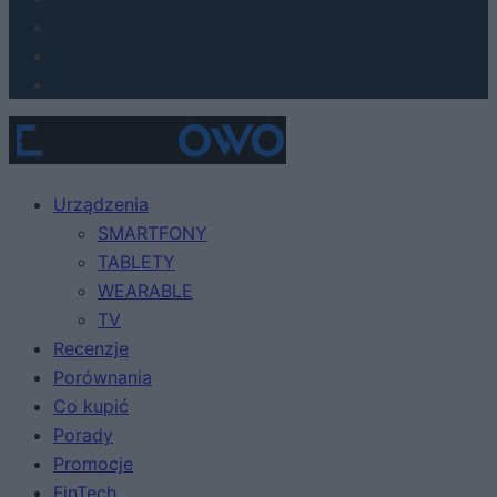
Urządzenia
SMARTFONY
TABLETY
WEARABLE
TV
Recenzje
Porównania
Co kupić
Porady
Promocje
FinTech