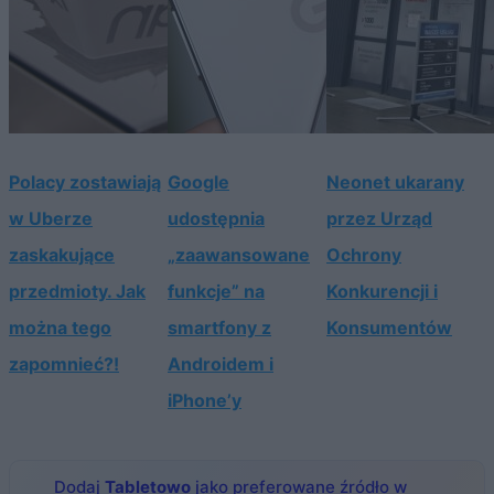
Polacy zostawiają
Google
Neonet ukarany
w Uberze
udostępnia
przez Urząd
zaskakujące
„zaawansowane
Ochrony
przedmioty. Jak
funkcje” na
Konkurencji i
można tego
smartfony z
Konsumentów
zapomnieć?!
Androidem i
iPhone’y
Dodaj
Tabletowo
jako preferowane źródło w