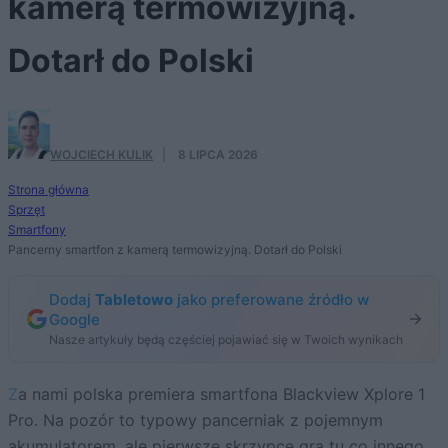
kamerą termowizyjną.
Dotarł do Polski
WOJCIECH KULIK
·
8 LIPCA 2026
Strona główna
Sprzęt
Smartfony
Pancerny smartfon z kamerą termowizyjną. Dotarł do Polski
Dodaj
Tabletowo
jako preferowane źródło w
Google
Nasze artykuły będą częściej pojawiać się w Twoich wynikach
Za nami polska premiera smartfona Blackview Xplore 1
Pro. Na pozór to typowy pancerniak z pojemnym
akumulatorem, ale pierwsze skrzypce gra tu co innego.