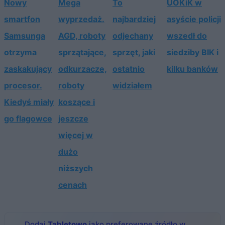
Nowy
Mega
To
UOKiK w
smartfon
wyprzedaż.
najbardziej
asyście policji
Samsunga
AGD, roboty
odjechany
wszedł do
otrzyma
sprzątające,
sprzęt, jaki
siedziby BIK i
zaskakujący
odkurzacze,
ostatnio
kilku banków
procesor.
roboty
widziałem
Kiedyś miały
koszące i
go flagowce
jeszcze
więcej w
dużo
niższych
cenach
Dodaj
Tabletowo
jako preferowane źródło w