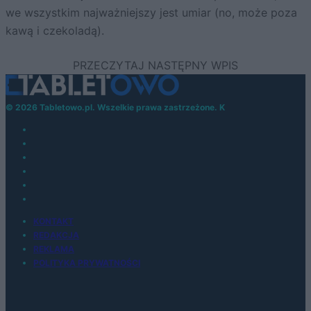
we wszystkim najważniejszy jest umiar (no, może poza
kawą i czekoladą).
© 2026 Tabletowo.pl. Wszelkie prawa zastrzeżone. K
KONTAKT
REDAKCJA
REKLAMA
POLITYKA PRYWATNOŚCI