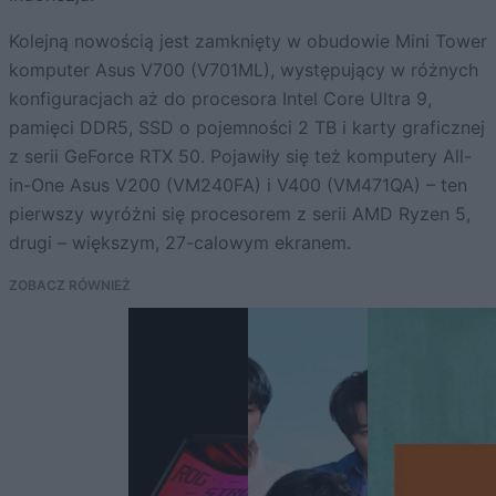
Kolejną nowością jest zamknięty w obudowie Mini Tower
komputer Asus V700 (V701ML), występujący w różnych
konfiguracjach aż do procesora Intel Core Ultra 9,
pamięci DDR5, SSD o pojemności 2 TB i karty graficznej
z serii GeForce RTX 50. Pojawiły się też komputery All-
in-One Asus V200 (VM240FA) i V400 (VM471QA) – ten
pierwszy wyróżni się procesorem z serii AMD Ryzen 5,
drugi – większym, 27-calowym ekranem.
ZOBACZ RÓWNIEŻ