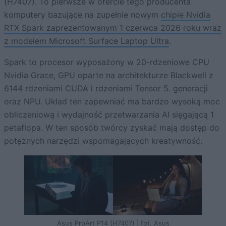
(H7407). To pierwsze w ofercie tego producenta
komputery bazujące na zupełnie nowym
chipie Nvidia
RTX Spark zaprezentowanym 1 czerwca 2026 roku wraz
z modelem Microsoft Surface Laptop Ultra
.
Spark to procesor wyposażony w 20-rdzeniowe CPU
Nvidia Grace, GPU oparte na architekturze Blackwell z
6144 rdzeniami CUDA i rdzeniami Tensor 5. generacji
oraz NPU. Układ ten zapewniać ma bardzo wysoką moc
obliczeniową i wydajność przetwarzania AI sięgającą 1
petaflopa. W ten sposób twórcy zyskać mają dostęp do
potężnych narzędzi wspomagających kreatywność.
Asus ProArt P14 (H7407) | fot. Asus