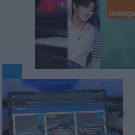
7.2
Ocena
Asus uwolnił
Nowe
Teraz
gamingowe
smartfony
jeszcze
potwory. Jest
Huawei są
łatwiej
moc!
bardzo
zostaniesz
oryginalne
klientem
Orange.