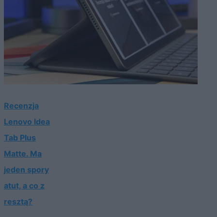
Recenzja
Lenovo Idea
Tab Plus
Matte. Ma
jeden spory
atut, a co z
resztą?