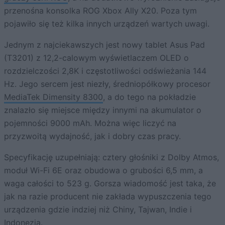
przenośna konsolka ROG Xbox Ally X20. Poza tym
pojawiło się też kilka innych urządzeń wartych uwagi.
Jednym z najciekawszych jest nowy tablet Asus Pad
(T3201) z 12,2-calowym wyświetlaczem OLED o
rozdzielczości 2,8K i częstotliwości odświeżania 144
Hz. Jego sercem jest niezły, średniopółkowy procesor
MediaTek Dimensity 8300
, a do tego na pokładzie
znalazło się miejsce między innymi na akumulator o
pojemności 9000 mAh. Można więc liczyć na
przyzwoitą wydajność, jak i dobry czas pracy.
Specyfikację uzupełniają: cztery głośniki z Dolby Atmos,
moduł Wi-Fi 6E oraz obudowa o grubości 6,5 mm, a
waga całości to 523 g. Gorsza wiadomość jest taka, że
jak na razie producent nie zakłada wypuszczenia tego
urządzenia gdzie indziej niż Chiny, Tajwan, Indie i
Indonezja.