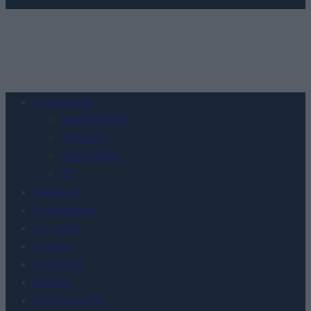
Urządzenia
SMARTFONY
TABLETY
WEARABLE
TV
Recenzje
Porównania
Co kupić
Porady
Promocje
FinTech
Hardware PC