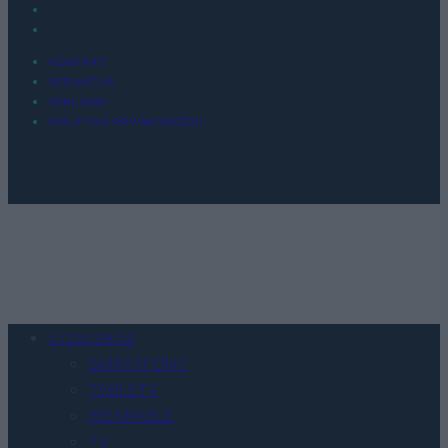
KONTAKT
REDAKCJA
REKLAMA
POLITYKA PRYWATNOŚCI
Urządzenia
SMARTFONY
TABLETY
WEARABLE
TV