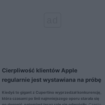
ad
Cierpliwość klientów Apple
regularnie jest wystawiana na próbę
Kiedyś to gigant z Cupertino wyprzedzał konkurencję,
która czasami po linii najmniejszego oporu starała się
go dogonić, natomiast teraz rolę się odwróciły.
Często