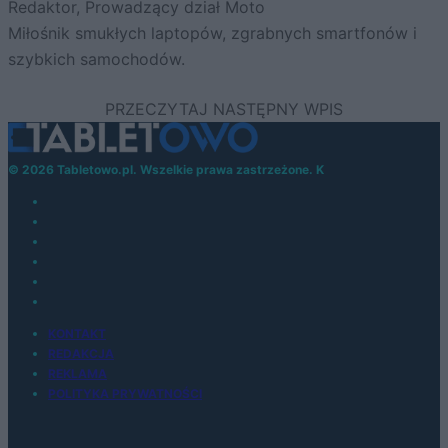
Redaktor, Prowadzący dział Moto
Miłośnik smukłych laptopów, zgrabnych smartfonów i
szybkich samochodów.
© 2026 Tabletowo.pl. Wszelkie prawa zastrzeżone. K
KONTAKT
REDAKCJA
REKLAMA
POLITYKA PRYWATNOŚCI