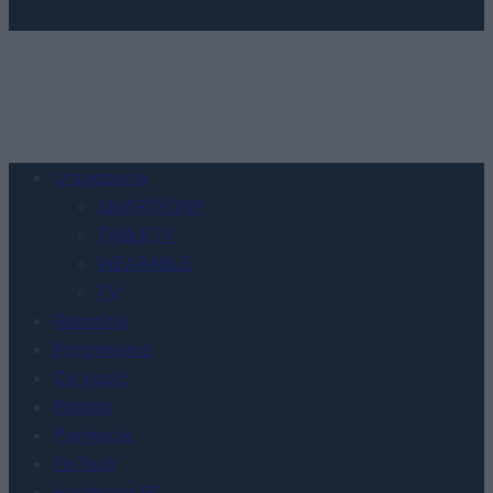
Urządzenia
SMARTFONY
TABLETY
WEARABLE
TV
Recenzje
Porównania
Co kupić
Porady
Promocje
FinTech
Hardware PC