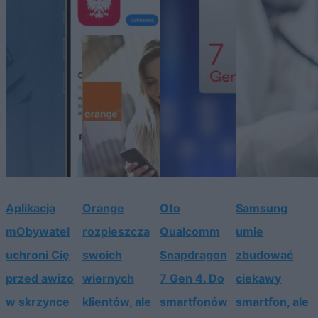
Aplikacja
Orange
Oto
Samsung
mObywatel
rozpieszcza
Qualcomm
umie
uchroni Cię
swoich
Snapdragon
zbudować
przed awizo
wiernych
7 Gen 4. Do
ciekawy
w skrzynce
klientów, ale
smartfonów
smartfon, ale