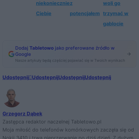
niekoniecznie
z
woli go
Ciebie
potencjałem
trzymać w
gablocie
Dodaj
Tabletowo
jako preferowane źródło w
Google
Nasze artykuły będą częściej pojawiać się w Twoich wynikach
Udostępnij
Udostępnij
Udostępnij
Udostępnij
Grzegorz Dąbek
Zastępca redaktor naczelnej Tabletowo.pl
Moja miłość do telefonów komórkowych zaczęła się od
Nokii 3410 i trwa nieprzerwanie po dziś dzień. Z dużym