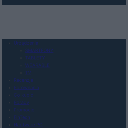
Urządzenia
SMARTFONY
TABLETY
WEARABLE
TV
Recenzje
Porównania
Co kupić
Porady
Promocje
FinTech
Hardware PC