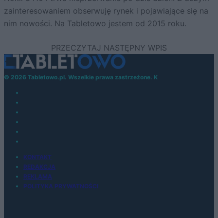
zainteresowaniem obserwuję rynek i pojawiające się na
nim nowości. Na Tabletowo jestem od 2015 roku.
© 2026 Tabletowo.pl. Wszelkie prawa zastrzeżone. K
KONTAKT
REDAKCJA
REKLAMA
POLITYKA PRYWATNOŚCI