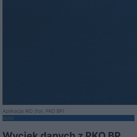
Aplikacja IKO (fot. PKO BP)
BANKI
Wyciek danych z PKO BP