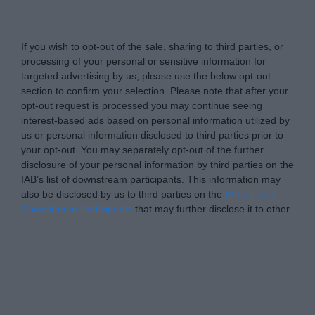
Tabletowo.pl -
Do Not Process My Personal
Information
If you wish to opt-out of the sale, sharing to third parties, or
processing of your personal or sensitive information for
targeted advertising by us, please use the below opt-out
section to confirm your selection. Please note that after your
opt-out request is processed you may continue seeing
interest-based ads based on personal information utilized by
us or personal information disclosed to third parties prior to
your opt-out. You may separately opt-out of the further
disclosure of your personal information by third parties on the
IAB’s list of downstream participants. This information may
also be disclosed by us to third parties on the
IAB’s List of
Downstream Participants
that may further disclose it to other
third parties.
Please note that this website/app uses one or more Google
Personal Data Processing Opt Outs
services and may gather and store information including but
not limited to your visit or usage behaviour. You may click to
I want to opt-out of the Sharing of my
personal data.
grant or deny consent to Google and its third-party tags to
Opted In
use your data for below specified purposes in below Google