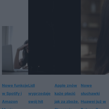
Nowe funkcje
Lidl
Apple znów
Nowe
w Spotify i
wyprzedaje
każe płacić
słuchawki
Amazon
swój hit
jak za zboże.
Huawei już w