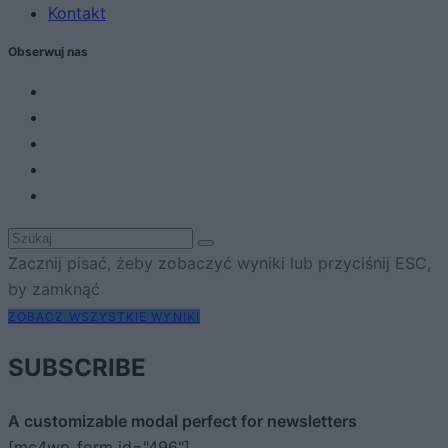
Kontakt
Obserwuj nas
Zacznij pisać, żeby zobaczyć wyniki lub przyciśnij ESC,
by zamknąć
ZOBACZ WSZYSTKIE WYNIKI
SUBSCRIBE
A customizable modal perfect for newsletters
[mc4wp_form id="496"]