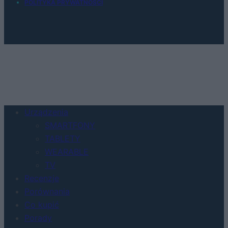
POLITYKA PRYWATNOŚCI
Urządzenia
SMARTFONY
TABLETY
WEARABLE
TV
Recenzje
Porównania
Co kupić
Porady