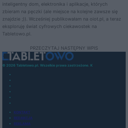
inteligentny dom, elektronika i aplikacje, których
zbieram na pęczki (ale miejsce na kolejne zawsze się
znajdzie ;)). Wcześniej publikowałam na oiot.pl, a teraz
eksploruję świat cyfrowych ciekawostek na
Tabletowo.pl.
© 2026 Tabletowo.pl. Wszelkie prawa zastrzeżone. K
KONTAKT
REDAKCJA
REKLAMA