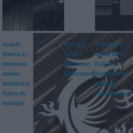
Amazfit
Premiera
Inteligentny
Balance 2 i
Poco F7.
zamek Ezviz
nietypowa
Będzie pan
DL01 Pro i
opaska
zadowolony
Ezviz DL03 to
debiutują w
ideały dla
Polsce. Ile
roztargnionych
kosztują?