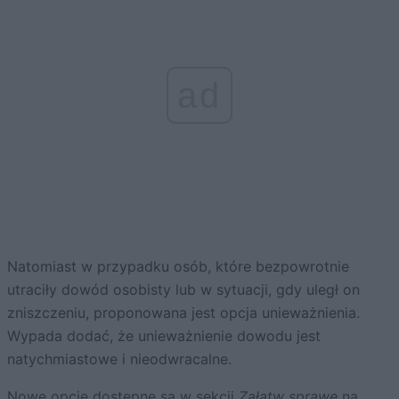
ad
Natomiast w przypadku osób, które bezpowrotnie
utraciły dowód osobisty lub w sytuacji, gdy uległ on
zniszczeniu, proponowana jest opcja unieważnienia.
Wypada dodać, że unieważnienie dowodu jest
natychmiastowe i nieodwracalne.
Nowe opcje dostępne są w sekcji
Załatw sprawę
na