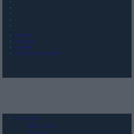
KONTAKT
REDAKCJA
REKLAMA
POLITYKA PRYWATNOŚCI
Urządzenia
SMARTFONY
TABLETY