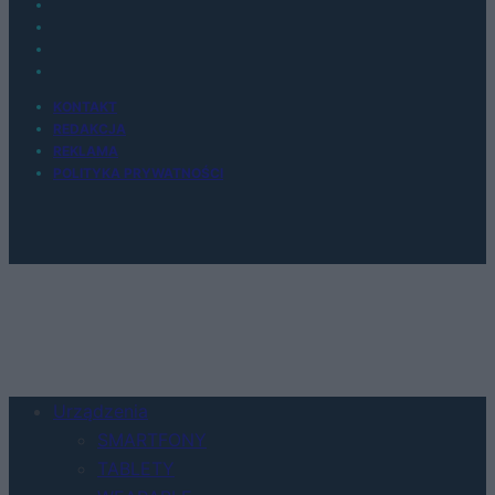
KONTAKT
REDAKCJA
REKLAMA
POLITYKA PRYWATNOŚCI
Urządzenia
SMARTFONY
TABLETY