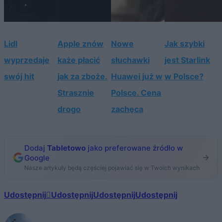
Lidl
Apple znów
Nowe
Jak szybki
wyprzedaje
każe płacić
słuchawki
jest Starlink
swój hit
jak za zboże.
Huawei już w
w Polsce?
Strasznie
Polsce. Cena
drogo
zachęca
Dodaj
Tabletowo
jako preferowane źródło w
Google
Nasze artykuły będą częściej pojawiać się w Twoich wynikach
Udostępnij
Udostępnij
Udostępnij
Udostępnij