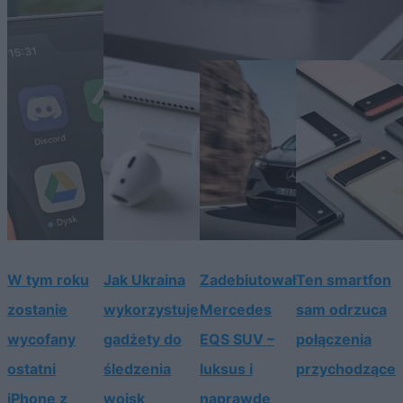
W tym roku
Jak Ukraina
Zadebiutował
Ten smartfon
zostanie
wykorzystuje
Mercedes
sam odrzuca
wycofany
gadżety do
EQS SUV –
połączenia
ostatni
śledzenia
luksus i
przychodzące
iPhone z
wojsk
naprawdę