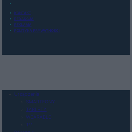
KONTAKT
REDAKCJA
REKLAMA
POLITYKA PRYWATNOŚCI
Urządzenia
SMARTFONY
TABLETY
WEARABLE
TV