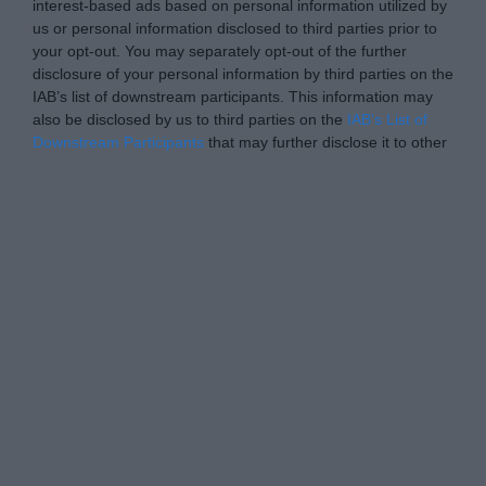
interest-based ads based on personal information utilized by
us or personal information disclosed to third parties prior to
your opt-out. You may separately opt-out of the further
disclosure of your personal information by third parties on the
IAB’s list of downstream participants. This information may
also be disclosed by us to third parties on the
IAB’s List of
Downstream Participants
that may further disclose it to other
third parties.
Please note that this website/app uses one or more Google
Personal Data Processing Opt Outs
services and may gather and store information including but
not limited to your visit or usage behaviour. You may click to
I want to opt-out of the Sharing of my
personal data.
grant or deny consent to Google and its third-party tags to
Opted In
use your data for below specified purposes in below Google
consent section.
I want to opt-out of the Sale of my
Personal Data.
Opted In
I want to opt-out of processing my
Personal Data for Targeted Advertising.
Opted In
I want to opt-out of Collection, Use,