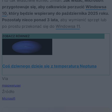
I to tak właściwie koniec zmian.
Jak widać, Microsoft
przygotowuje się, aby całkowicie porzucić
Windowsa
10
, który będzie wspierany do października 2025 roku.
Pozostały nieco ponad 3 lata,
aby wymienić sprzęt lub
po prostu przekonać się do
Windowsa 11
.
ZOBACZ RÓWNIEŻ
Coś dziwnego dzieje się z temperaturą Neptuna
Via
mspoweruser
Źródło
Microsoft