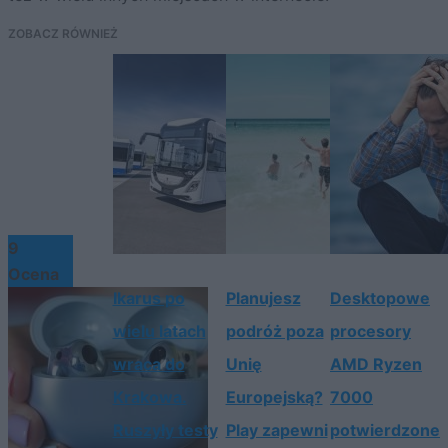
ZOBACZ RÓWNIEŻ
9
Ocena
Ikarus po
Planujesz
Desktopowe
wielu latach
podróż poza
procesory
wraca do
Unię
AMD Ryzen
Krakowa.
Europejską?
7000
Ruszyły testy
Play zapewni
potwierdzone