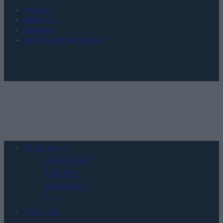
KONTAKT
REDAKCJA
REKLAMA
POLITYKA PRYWATNOŚCI
Urządzenia
SMARTFONY
TABLETY
WEARABLE
TV
Recenzje