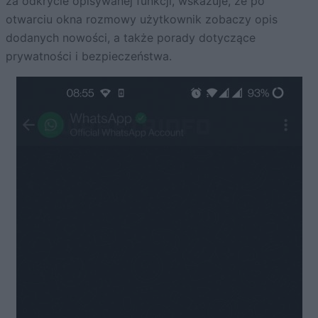
za odkrycie opisywanej funkcji, wskazuje, że po
otwarciu okna rozmowy użytkownik zobaczy opis
dodanych nowości, a także porady dotyczące
prywatności i bezpieczeństwa.