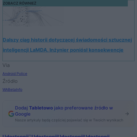
ZOBACZ RÓWNIEŻ
Dalszy ciąg historii dotyczącej świadomości sztucznej
inteligencji LaMDA. Inżynier poniósł konsekwencje
Via
Android Police
Źródło
WABetaInfo
Dodaj
Tabletowo
jako preferowane źródło w
Google
Nasze artykuły będą częściej pojawiać się w Twoich wynikach
Udostępnij
Udostępnij
Udostępnij
Udostępnij