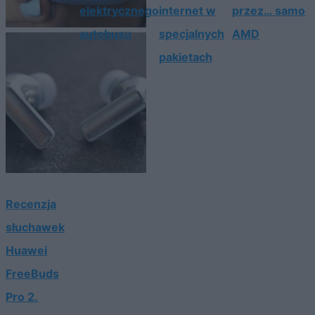
elektrycznego
internet w
przez… samo
autobusu
specjalnych
AMD
pakietach
Recenzja
słuchawek
Huawei
FreeBuds
Pro 2.