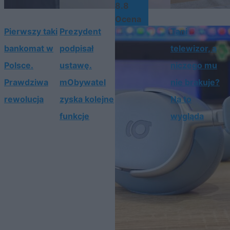
8.8
Ocena
Pierwszy taki
Prezydent
Tani
bankomat w
podpisał
telewizor, a
Polsce.
ustawę.
niczego mu
Prawdziwa
mObywatel
nie brakuje?
rewolucja
zyska kolejne
Na to
funkcje
wygląda