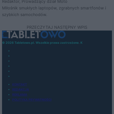
Redaktor, Prowadzący dział Moto
Miłośnik smukłych laptopów, zgrabnych smartfonów i
szybkich samochodów.
© 2026 Tabletowo.pl. Wszelkie prawa zastrzeżone. K
KONTAKT
REDAKCJA
REKLAMA
POLITYKA PRYWATNOŚCI