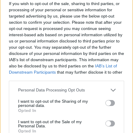
AI
If you wish to opt-out of the sale, sharing to third parties, or
processing of your personal or sensitive information for
Redakcja
targeted advertising by us, please use the below opt-out
Reklama
section to confirm your selection. Please note that after your
Kontakt
opt-out request is processed you may continue seeing
interest-based ads based on personal information utilized by
Obserwuj nas
us or personal information disclosed to third parties prior to
your opt-out. You may separately opt-out of the further
disclosure of your personal information by third parties on the
IAB’s list of downstream participants. This information may
also be disclosed by us to third parties on the
IAB’s List of
Downstream Participants
that may further disclose it to other
third parties.
Please note that this website/app uses one or more Google
Personal Data Processing Opt Outs
services and may gather and store information including but
Zacznij pisać, żeby zobaczyć wyniki lub przyciśnij ESC,
not limited to your visit or usage behaviour. You may click to
I want to opt-out of the Sharing of my
personal data.
grant or deny consent to Google and its third-party tags to
by zamknąć
Opted In
use your data for below specified purposes in below Google
ZOBACZ WSZYSTKIE WYNIKI
consent section.
I want to opt-out of the Sale of my
Personal Data.
SUBSCRIBE
Opted In