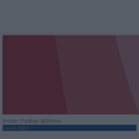
źródło: Pixabay @iXimus
SOCIAL MEDIA