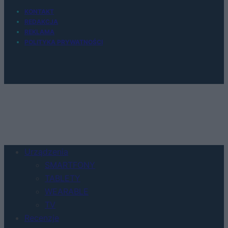
KONTAKT
REDAKCJA
REKLAMA
POLITYKA PRYWATNOŚCI
Urządzenia
SMARTFONY
TABLETY
WEARABLE
TV
Recenzje