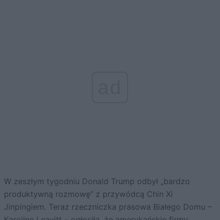
ad
W zeszłym tygodniu Donald Trump odbył „bardzo
produktywną rozmowę” z przywódcą Chin Xi
Jinpingiem. Teraz rzeczniczka prasowa Białego Domu –
Karoline Leavitt – ogłosiła, że amerykańskie firmy