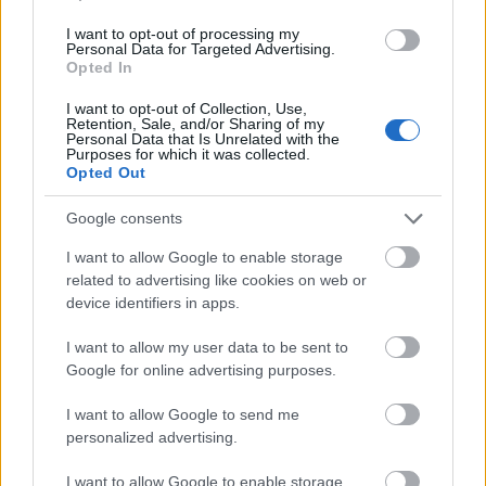
I want to opt-out of processing my
Personal Data for Targeted Advertising.
A customizable modal perfect for newsletters
Opted In
[mc4wp_form id="496"]
I want to opt-out of Collection, Use,
Retention, Sale, and/or Sharing of my
Personal Data that Is Unrelated with the
Purposes for which it was collected.
Opted Out
Google consents
I want to allow Google to enable storage
related to advertising like cookies on web or
device identifiers in apps.
I want to allow my user data to be sent to
Google for online advertising purposes.
I want to allow Google to send me
personalized advertising.
I want to allow Google to enable storage