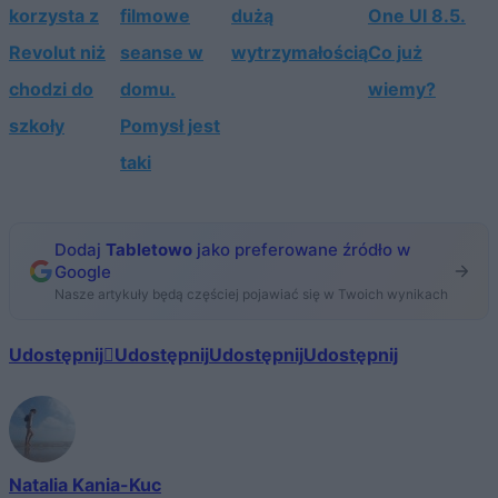
korzysta z
filmowe
dużą
One UI 8.5.
Revolut niż
seanse w
wytrzymałością
Co już
chodzi do
domu.
wiemy?
szkoły
Pomysł jest
taki
Dodaj
Tabletowo
jako preferowane źródło w
Google
Nasze artykuły będą częściej pojawiać się w Twoich wynikach
Udostępnij
Udostępnij
Udostępnij
Udostępnij
Natalia Kania-Kuc