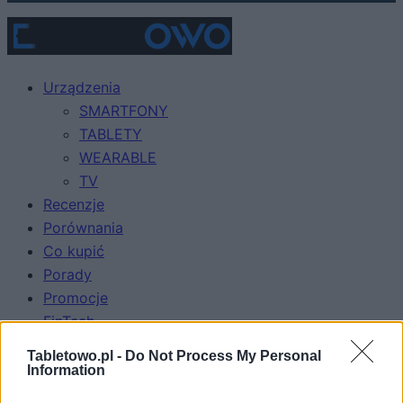
Urządzenia
SMARTFONY
TABLETY
WEARABLE
TV
Recenzje
Porównania
Co kupić
Porady
Promocje
FinTech
Hardware PC
Tabletowo.pl -
Do Not Process My Personal
Moto
Information
Gaming