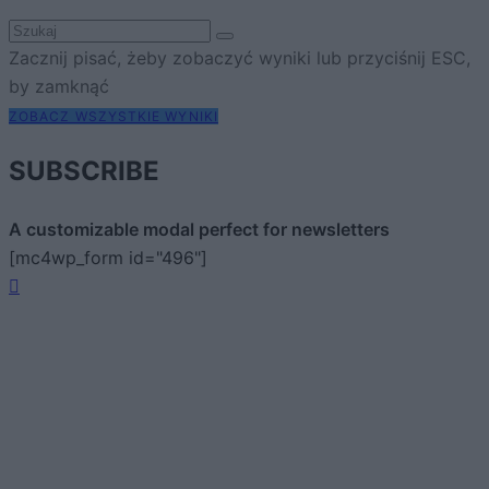
Zacznij pisać, żeby zobaczyć wyniki lub przyciśnij ESC,
by zamknąć
ZOBACZ WSZYSTKIE WYNIKI
SUBSCRIBE
A customizable modal perfect for newsletters
[mc4wp_form id="496"]