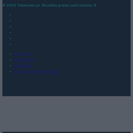
© 2026 Tabletowo.pl. Wszelkie prawa zastrzeżone. K
KONTAKT
REDAKCJA
REKLAMA
POLITYKA PRYWATNOŚCI