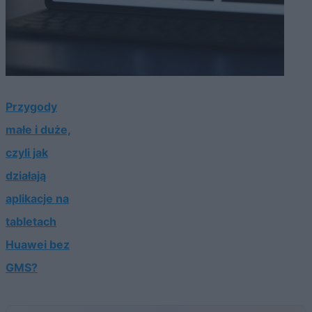
Przygody
małe i duże,
czyli jak
działają
aplikacje na
tabletach
Huawei bez
GMS?