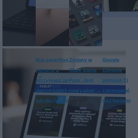
Kup smartfon
Zmiany w
Google
Honora, a
Xbox Game
Chrome
otrzymasz za
Pass. Jest
pomoże Ci
darmo tablet
nowy plan!
zapanować
lub słuchawki
nad kartami