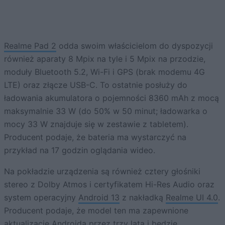
Realme Pad 2
odda swoim właścicielom do dyspozycji
również aparaty 8 Mpix na tyle i 5 Mpix na przodzie,
moduły Bluetooth 5.2, Wi-Fi i GPS (brak modemu 4G
LTE) oraz złącze USB-C. To ostatnie posłuży do
ładowania akumulatora o pojemności 8360 mAh z mocą
maksymalnie 33 W (do 50% w 50 minut; ładowarka o
mocy 33 W znajduje się w zestawie z tabletem).
Producent podaje, że bateria ma wystarczyć na
przykład na 17 godzin oglądania wideo.
Na pokładzie urządzenia są również cztery głośniki
stereo z Dolby Atmos i certyfikatem Hi-Res Audio oraz
system operacyjny
Android 13
z nakładką
Realme UI 4.0
.
Producent podaje, że model ten ma zapewnione
aktualizacje Androida przez trzy lata i będzie