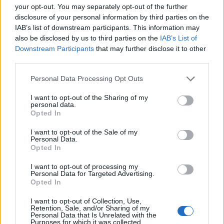
your opt-out. You may separately opt-out of the further
disclosure of your personal information by third parties on the
IAB’s list of downstream participants. This information may
also be disclosed by us to third parties on the
IAB’s List of
Downstream Participants
that may further disclose it to other
third parties.
Please note that this website/app uses one or more Google
Personal Data Processing Opt Outs
services and may gather and store information including but
not limited to your visit or usage behaviour. You may click to
I want to opt-out of the Sharing of my
personal data.
grant or deny consent to Google and its third-party tags to
Opted In
use your data for below specified purposes in below Google
consent section.
I want to opt-out of the Sale of my
Personal Data.
Opted In
I want to opt-out of processing my
Personal Data for Targeted Advertising.
Opted In
I want to opt-out of Collection, Use,
Retention, Sale, and/or Sharing of my
Personal Data that Is Unrelated with the
Purposes for which it was collected.