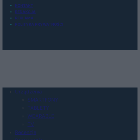
KONTAKT
REDAKCJA
REKLAMA
POLITYKA PRYWATNOŚCI
Urządzenia
SMARTFONY
TABLETY
WEARABLE
TV
Recenzje