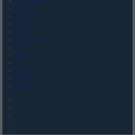
Porównania
Co kupić
Porady
Promocje
FinTech
Hardware PC
Moto
Gaming
AI
Redakcja
Reklama
Kontakt