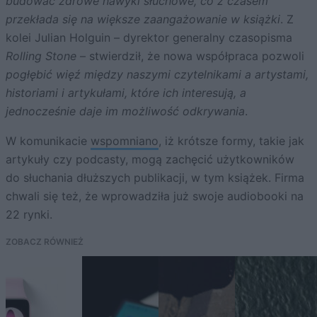
budować zdrowe nawyki słuchowe, co z czasem
przekłada się na większe zaangażowanie w książki
. Z
kolei Julian Holguin – dyrektor generalny czasopisma
Rolling Stone
– stwierdził, że nowa współpraca pozwoli
pogłębić więź między naszymi czytelnikami a artystami,
historiami i artykułami, które ich interesują, a
jednocześnie daje im możliwość odkrywania
.
W komunikacie
wspomniano
, iż krótsze formy, takie jak
artykuły czy podcasty, mogą zachęcić użytkowników
do słuchania dłuższych publikacji, w tym książek. Firma
chwali się też, że wprowadziła już swoje audiobooki na
22 rynki.
ZOBACZ RÓWNIEŻ