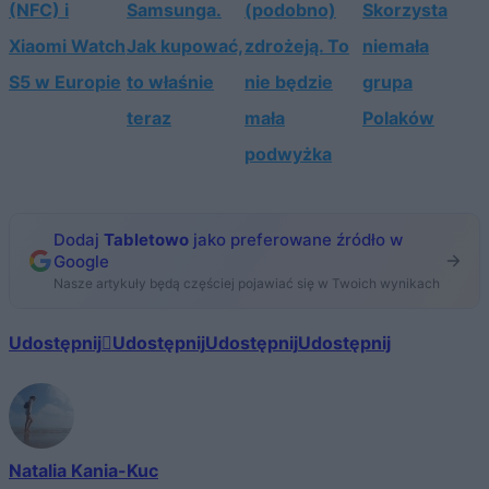
(NFC) i
Samsunga.
(podobno)
Skorzysta
Xiaomi Watch
Jak kupować,
zdrożeją. To
niemała
S5 w Europie
to właśnie
nie będzie
grupa
teraz
mała
Polaków
podwyżka
Dodaj
Tabletowo
jako preferowane źródło w
Google
Nasze artykuły będą częściej pojawiać się w Twoich wynikach
Udostępnij
Udostępnij
Udostępnij
Udostępnij
Natalia Kania-Kuc