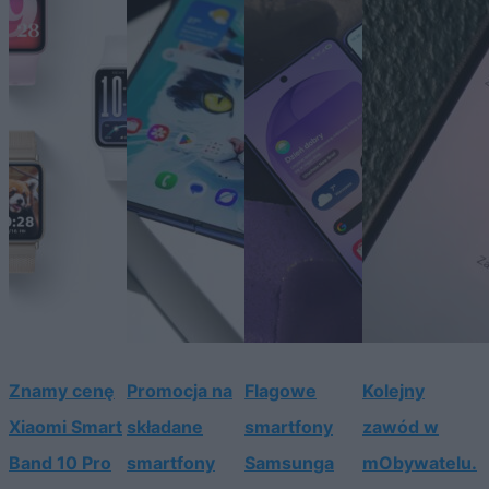
Znamy cenę
Promocja na
Flagowe
Kolejny
Xiaomi Smart
składane
smartfony
zawód w
Band 10 Pro
smartfony
Samsunga
mObywatelu.