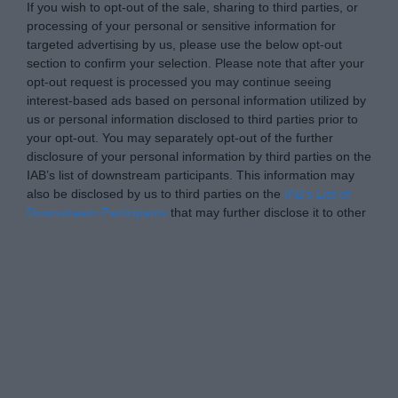
If you wish to opt-out of the sale, sharing to third parties, or
processing of your personal or sensitive information for
targeted advertising by us, please use the below opt-out
section to confirm your selection. Please note that after your
opt-out request is processed you may continue seeing
interest-based ads based on personal information utilized by
us or personal information disclosed to third parties prior to
your opt-out. You may separately opt-out of the further
disclosure of your personal information by third parties on the
IAB’s list of downstream participants. This information may
also be disclosed by us to third parties on the
IAB’s List of
Downstream Participants
that may further disclose it to other
third parties.
Please note that this website/app uses one or more Google
Personal Data Processing Opt Outs
services and may gather and store information including but
not limited to your visit or usage behaviour. You may click to
I want to opt-out of the Sharing of my
personal data.
grant or deny consent to Google and its third-party tags to
Opted In
use your data for below specified purposes in below Google
consent section.
I want to opt-out of the Sale of my
Personal Data.
Opted In