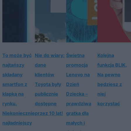
To może być
Nie do wiary:
Świetna
Kolejna
najtańszy
dane
promocja
funkcja BLIK.
składany
klientów
Lenovo na
Na pewno
smartfon z
Toyota były
Dzień
będziesz z
klapką na
publicznie
Dziecka –
niej
rynku.
dostępne
prawdziwa
korzystać
Niekoniecznie
przez 10 lat!
gratka dla
najładniejszy
małych i