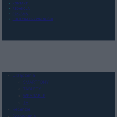
KONTAKT
REDAKCJA
REKLAMA
POLITYKA PRYWATNOŚCI
Urządzenia
SMARTFONY
TABLETY
WEARABLE
TV
Recenzje
Porównania