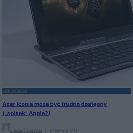
CIEKAWOSTKI
Acer Iconia może być trudno dostępny
(„spisek” Apple?)
TOMASZ GAŁECKI
·
10 MARCA 2011