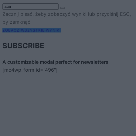
Zacznij pisać, żeby zobaczyć wyniki lub przyciśnij ESC,
by zamknąć
ZOBACZ WSZYSTKIE WYNIKI
SUBSCRIBE
A customizable modal perfect for newsletters
[mc4wp_form id="496"]