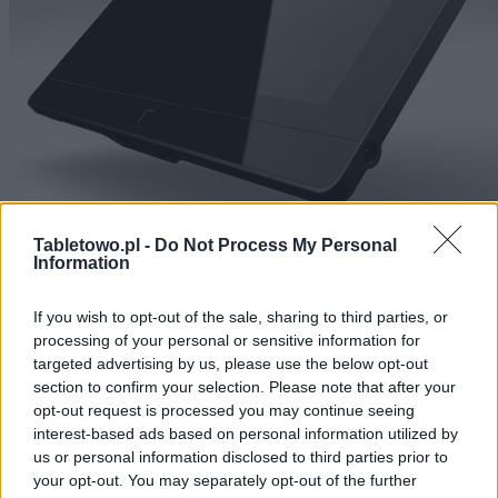
NOWOŚCI
Tabletowo.pl -
Do Not Process My Personal
Information
Acer chce być liderem rynku tabletów
internetowych
If you wish to opt-out of the sale, sharing to third parties, or
processing of your personal or sensitive information for
targeted advertising by us, please use the below opt-out
KATARZYNA PURA
·
26 LISTOPADA 2010
section to confirm your selection. Please note that after your
opt-out request is processed you may continue seeing
interest-based ads based on personal information utilized by
1
…
36
37
38
us or personal information disclosed to third parties prior to
your opt-out. You may separately opt-out of the further