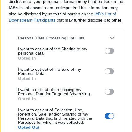
disclosure of your personal information by third parties on the
© 2026 Tabletowo.pl. Wszelkie prawa zastrzeżone. K
IAB’s list of downstream participants. This information may
also be disclosed by us to third parties on the
IAB’s List of
Downstream Participants
that may further disclose it to other
third parties.
Please note that this website/app uses one or more Google
Personal Data Processing Opt Outs
services and may gather and store information including but
not limited to your visit or usage behaviour. You may click to
I want to opt-out of the Sharing of my
KONTAKT
personal data.
grant or deny consent to Google and its third-party tags to
REDAKCJA
Opted In
use your data for below specified purposes in below Google
REKLAMA
consent section.
I want to opt-out of the Sale of my
POLITYKA PRYWATNOŚCI
Personal Data.
Opted In
I want to opt-out of processing my
Personal Data for Targeted Advertising.
Opted In
I want to opt-out of Collection, Use,
Retention, Sale, and/or Sharing of my
Personal Data that Is Unrelated with the
Purposes for which it was collected.
Opted Out