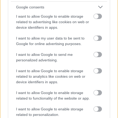
Urządzenia
Google consents
SMARTFONY
TABLETY
I want to allow Google to enable storage
WEARABLE
related to advertising like cookies on web or
device identifiers in apps.
TV
Recenzje
I want to allow my user data to be sent to
Porównania
Google for online advertising purposes.
Co kupić
I want to allow Google to send me
Porady
personalized advertising.
Promocje
FinTech
I want to allow Google to enable storage
Hardware PC
related to analytics like cookies on web or
device identifiers in apps.
Moto
Gaming
I want to allow Google to enable storage
AI
related to functionality of the website or app.
Redakcja
I want to allow Google to enable storage
Reklama
related to personalization.
Kontakt