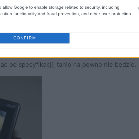
ji
2GB DDR3 RAM
i dysk SSD o pojemności
32
o allow Google to enable storage related to security, including
cation functionality and fraud prevention, and other user protection.
y wyświetlacz o nieznanej rozdzielczości, wyjś
CONFIRM
na używać jako ekranu do stacji dokującej, bę
wiadomo kiedy urządzenie trafi do sprzedaży 
ąc po specyfikacji, tanio na pewno nie będzie.