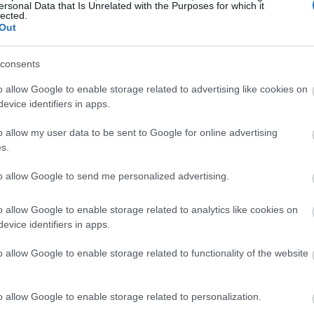
ersonal Data that Is Unrelated with the Purposes for which it
lected.
Out
consents
o allow Google to enable storage related to advertising like cookies on
evice identifiers in apps.
o allow my user data to be sent to Google for online advertising
ad
s.
to allow Google to send me personalized advertising.
o allow Google to enable storage related to analytics like cookies on
evice identifiers in apps.
o allow Google to enable storage related to functionality of the website
ndows 7 Home Premium
, a jego sercem jest p
o allow Google to enable storage related to personalization.