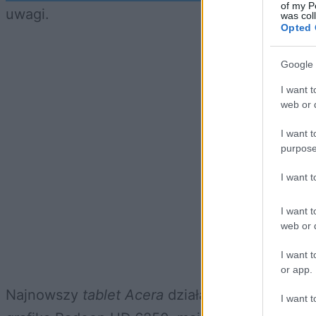
of my P
uwagi.
was col
Opted 
Google 
I want t
web or d
I want t
purpose
I want 
I want t
web or d
I want t
or app.
Najnowszy
tablet Acera
działa w oparciu o
Wi
I want t