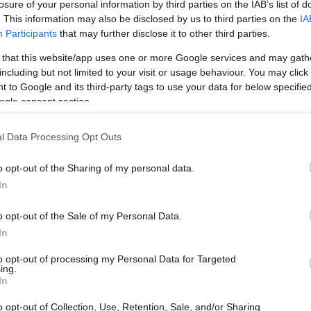
losure of your personal information by third parties on the IAB’s list of
. This information may also be disclosed by us to third parties on the
IA
Participants
that may further disclose it to other third parties.
 that this website/app uses one or more Google services and may gath
including but not limited to your visit or usage behaviour. You may click 
 to Google and its third-party tags to use your data for below specifi
ad
ogle consent section.
l Data Processing Opt Outs
o opt-out of the Sharing of my personal data.
In
o opt-out of the Sale of my Personal Data.
In
 kilka urządzeń tak samo i później trudno połap
to opt-out of processing my Personal Data for Targeted
ing.
ował kilka nowości. Do serii Iconia należy zna
In
ia Tab
, którego sercem jest
procesor AMD
. Te
o opt-out of Collection, Use, Retention, Sale, and/or Sharing