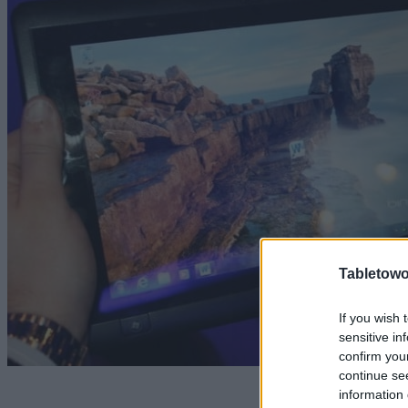
Tabletowo
If you wish 
sensitive in
confirm you
continue se
information 