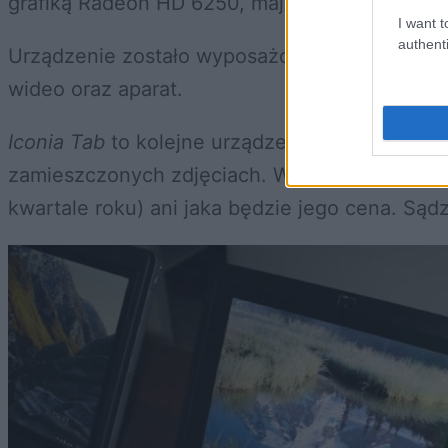
grafiką Radeon HD 6250, mający do dyspozyc
I want t
authenti
Urządzenie zostało wyposażone w
10,1-
calow
wideo oraz aparat.
Iconia Tab
to kolejne urządzenie, którego moż
zamieszczonych zdjęciach. Wciąż jednak nie 
kwartale roku) ani jaka będzie jego cena. Sądz