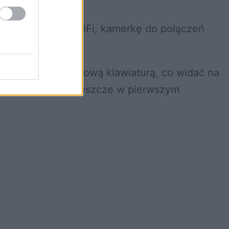
GB
.
cie
HDMI
, USB, WiFi, kamerkę do połączeń
dącej pełnowymiarową klawiaturą, co widać na
(prawdopodobnie jeszcze w pierwszym