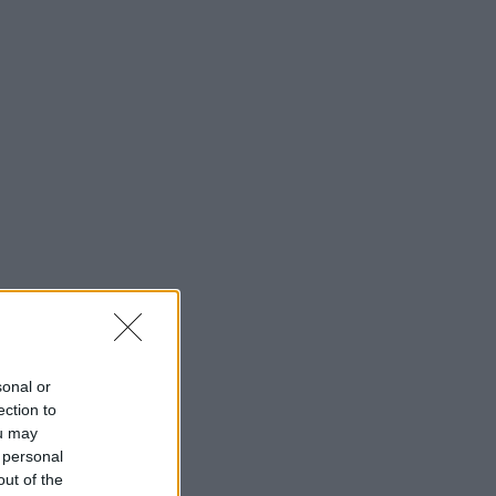
sonal or
ection to
ou may
 personal
out of the