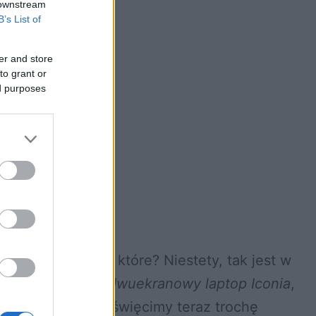
 downstream
B’s List of
er and store
to grant or
ed purposes
ać się które jest które? Niestety, tak jest w
ny już wcześniej
dwuekranowy laptop Iconia
,
mu ostatniemu poświęcimy teraz trochę