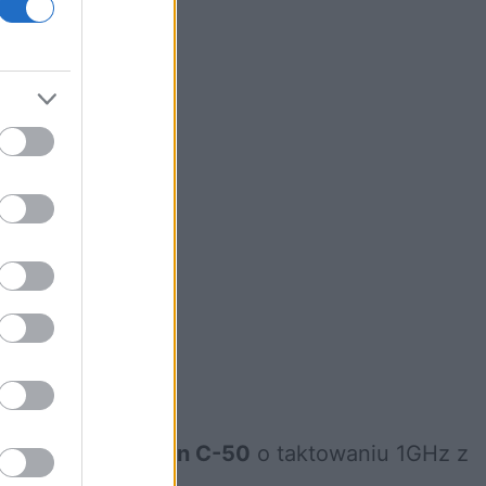
rocesor
AMD Fusion C-50
o taktowaniu 1GHz z