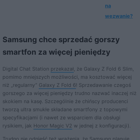
na
wezwanie?
Samsung chce sprzedać gorszy
smartfon za więcej pieniędzy
Digital Chat Station
przekazał
, że Galaxy Z Fold 6 Slim,
pomimo mniejszych możliwości, ma kosztować więcej
niż „regularny”
Galaxy Z Fold 6
! Sprzedawanie czegoś
gorszego za więcej pieniędzy trudno nazwać inaczej niż
skokiem na kasę. Szczególnie że chińscy producenci
tworzą ultra smukłe składane smartfony z topowymi
specyfikacjami (i nawet ze wsparciem dla obsługi
rysikiem, jak
Honor Magic V2
w jednej z konfiguracji).
Trudno nie odnieść też wrażenia, że Samsung planuje