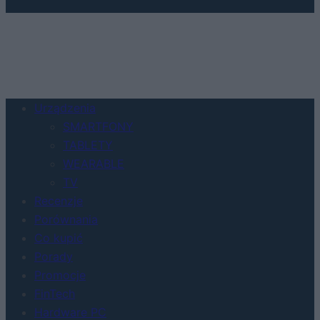
Urządzenia
SMARTFONY
TABLETY
WEARABLE
TV
Recenzje
Porównania
Co kupić
Porady
Promocje
FinTech
Hardware PC