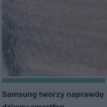
SMARTFONY
Samsung tworzy naprawdę
dziwny smartfon