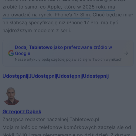
zrobić to samo, co
Apple, które w 2025 roku ma
wprowadzić na rynek iPhone’a 17 Slim
. Choć będzie miał
on słabszą specyfikację niż iPhone 17 Pro, ma być
najdroższym modelem z serii.
Dodaj
Tabletowo
jako preferowane źródło w
Google
Nasze artykuły będą częściej pojawiać się w Twoich wynikach
Udostępnij
Udostępnij
Udostępnij
Udostępnij
Grzegorz Dąbek
Zastępca redaktor naczelnej Tabletowo.pl
Moja miłość do telefonów komórkowych zaczęła się od
Nokii 3410 i trwa nieprzerwanie po dziś dzień. Z dużym