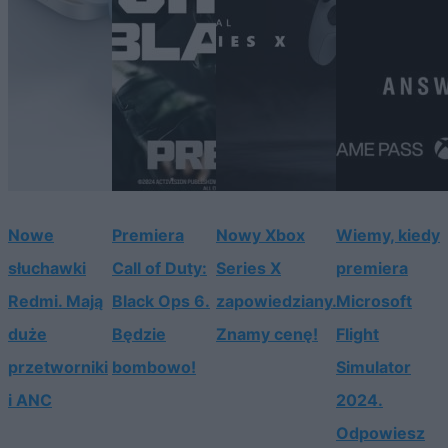
Nowe
Premiera
Nowy Xbox
Wiemy, kiedy
słuchawki
Call of Duty:
Series X
premiera
Redmi. Mają
Black Ops 6.
zapowiedziany.
Microsoft
duże
Będzie
Znamy cenę!
Flight
przetworniki
bombowo!
Simulator
i ANC
2024.
Odpowiesz