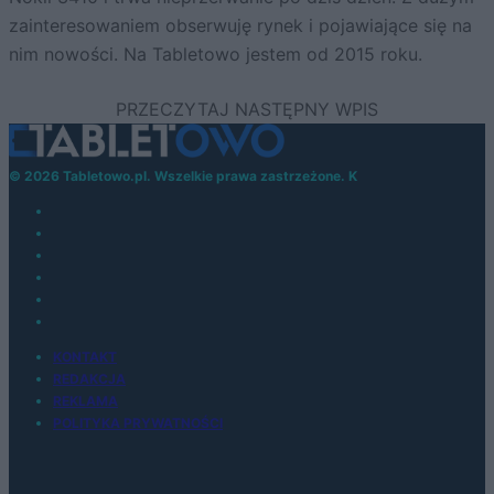
zainteresowaniem obserwuję rynek i pojawiające się na
nim nowości. Na Tabletowo jestem od 2015 roku.
© 2026 Tabletowo.pl. Wszelkie prawa zastrzeżone. K
KONTAKT
REDAKCJA
REKLAMA
POLITYKA PRYWATNOŚCI