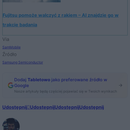
Fujitsu pomoże walczyć z rakiem – AI znajdzie go w
trakcie badania
Via
SamMobile
Źródło
Samsung Semiconductor
Dodaj
Tabletowo
jako preferowane źródło w
Google
Nasze artykuły będą częściej pojawiać się w Twoich wynikach
Udostępnij
Udostępnij
Udostępnij
Udostępnij