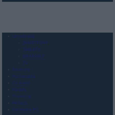
Urządzenia
SMARTFONY
TABLETY
WEARABLE
TV
Recenzje
Porównania
Co kupić
Porady
Promocje
FinTech
Hardware PC