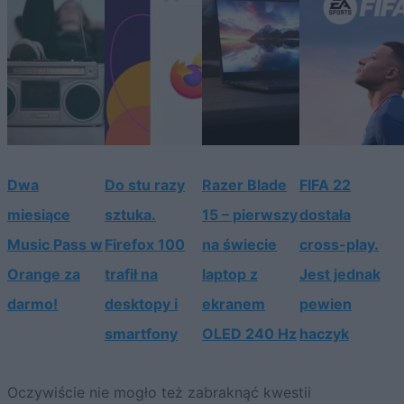
Dwa
Do stu razy
Razer Blade
FIFA 22
miesiące
sztuka.
15 – pierwszy
dostała
Music Pass w
Firefox 100
na świecie
cross-play.
Orange za
trafił na
laptop z
Jest jednak
darmo!
desktopy i
ekranem
pewien
smartfony
OLED 240 Hz
haczyk
Oczywiście nie mogło też zabraknąć kwestii