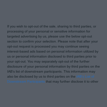
Tabletowo.pl -
Do Not Process My Personal
Information
If you wish to opt-out of the sale, sharing to third parties, or
processing of your personal or sensitive information for
targeted advertising by us, please use the below opt-out
section to confirm your selection. Please note that after your
opt-out request is processed you may continue seeing
interest-based ads based on personal information utilized by
us or personal information disclosed to third parties prior to
your opt-out. You may separately opt-out of the further
disclosure of your personal information by third parties on the
IAB’s list of downstream participants. This information may
also be disclosed by us to third parties on the
IAB’s List of
Downstream Participants
that may further disclose it to other
third parties.
Please note that this website/app uses one or more Google
Personal Data Processing Opt Outs
services and may gather and store information including but
not limited to your visit or usage behaviour. You may click to
I want to opt-out of the Sharing of my