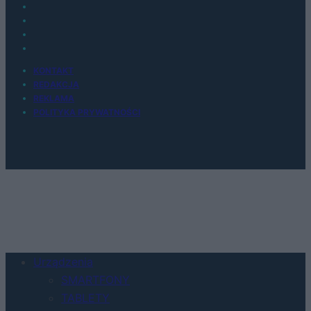
KONTAKT
REDAKCJA
REKLAMA
POLITYKA PRYWATNOŚCI
Urządzenia
SMARTFONY
TABLETY