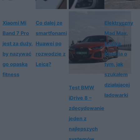
Xiaomi Mi
Co dalej ze
Elektryczny
Band 7 Pro
smartfonami
Mad Max.
jest za duży,
Huawei po
Krótka
by nazywać
rozwodzie z
historia o
go opaską
Leicą?
tym, jak
fitness
szukałem
działającej
Test BMW
ładowarki
iDrive 8 –
zdecydowanie
jeden z
najlepszych
systemów