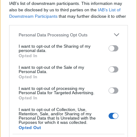
IAB’s list of downstream participants. This information may
also be disclosed by us to third parties on the
IAB’s List of
Downstream Participants
that may further disclose it to other
third parties.
Please note that this website/app uses one or more Google
Personal Data Processing Opt Outs
services and may gather and store information including but
not limited to your visit or usage behaviour. You may click to
I want to opt-out of the Sharing of my
personal data.
grant or deny consent to Google and its third-party tags to
Opted In
use your data for below specified purposes in below Google
consent section.
I want to opt-out of the Sale of my
Personal Data.
Opted In
I want to opt-out of processing my
Personal Data for Targeted Advertising.
Opted In
I want to opt-out of Collection, Use,
Retention, Sale, and/or Sharing of my
Personal Data that Is Unrelated with the
Purposes for which it was collected.
Opted Out