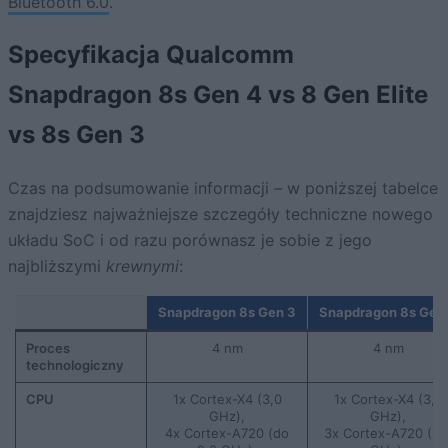
Bluetooth 6.0
.
Specyfikacja Qualcomm
Snapdragon 8s Gen 4 vs 8 Gen Elite
vs 8s Gen 3
Czas na podsumowanie informacji – w poniższej tabelce
znajdziesz najważniejsze szczegóły techniczne nowego
układu SoC i od razu porównasz je sobie z jego
najbliższymi
krewnymi
:
Snapdragon 8s Gen 3
Snapdragon 8s Gen
Proces
4 nm
4 nm
technologiczny
CPU
1x Cortex-X4 (3,0
1x Cortex-X4 (3,2
GHz),
GHz),
4x Cortex-A720 (do
3x Cortex-A720 (3,