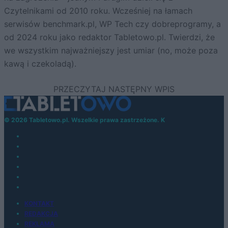
Czytelnikami od 2010 roku. Wcześniej na łamach
serwisów benchmark.pl, WP Tech czy dobreprogramy, a
od 2024 roku jako redaktor Tabletowo.pl. Twierdzi, że
we wszystkim najważniejszy jest umiar (no, może poza
kawą i czekoladą).
© 2026 Tabletowo.pl. Wszelkie prawa zastrzeżone. K
KONTAKT
REDAKCJA
REKLAMA