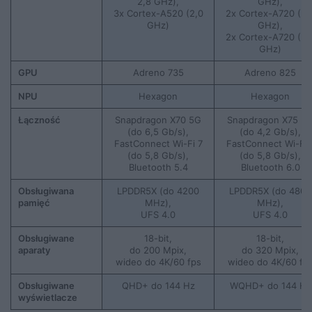
2,8 GHz),
GHz),
3x Cortex-A520 (2,0
2x Cortex-A720 (2,
GHz)
GHz),
2x Cortex-A720 (2,
GHz)
GPU
Adreno 735
Adreno 825
NPU
Hexagon
Hexagon
Łączność
Snapdragon X70 5G
Snapdragon X75 5
(do 6,5 Gb/s),
(do 4,2 Gb/s),
FastConnect Wi-Fi 7
FastConnect Wi-Fi 
(do 5,8 Gb/s),
(do 5,8 Gb/s),
Bluetooth 5.4
Bluetooth 6.0
Obsługiwana
LPDDR5X (do 4200
LPDDR5X (do 4800
pamięć
MHz),
MHz),
UFS 4.0
UFS 4.0
Obsługiwane
18-bit,
18-bit,
aparaty
do 200 Mpix,
do 320 Mpix,
wideo do 4K/60 fps
wideo do 4K/60 fp
Obsługiwane
QHD+ do 144 Hz
WQHD+ do 144 Hz
wyświetlacze