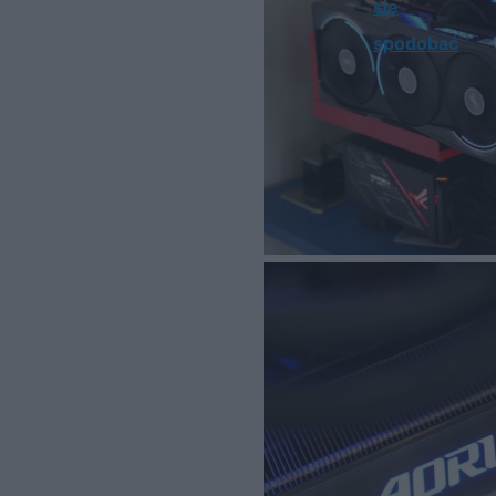
się
spodobać