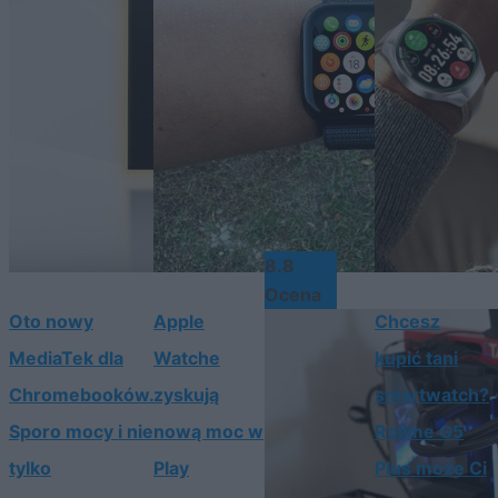
8.8
Ocena
Oto nowy
Apple
Chcesz
MediaTek dla
Watche
kupić tani
Chromebooków.
zyskują
smartwatch?
Sporo mocy i nie
nową moc w
Rollme G5
tylko
Play
Plus może Ci