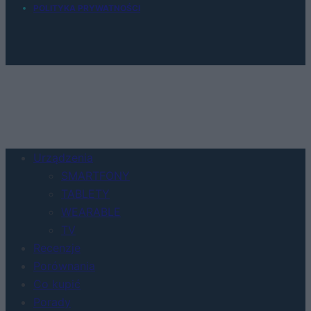
POLITYKA PRYWATNOŚCI
Urządzenia
SMARTFONY
TABLETY
WEARABLE
TV
Recenzje
Porównania
Co kupić
Porady