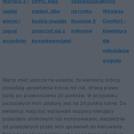
Warfare 2 –
OPPO. Albo
zadebiutował
K650
zapłać
zapłaci, albo
na rynku.
Wireless
więcej i
będzie musiało
Kosztuje 5
Comfort –
zagraj
zmierzyć się z
milionów
klawiatura
wcześniej
konsekwencjami
dla
miłośników
wygody
Warto mieć jeszcze na uwadze, że kierowcy, którzy
posiadają uprawnienia krócej niż rok, stracą prawo
jazdy po przekroczeniu 20 punktów. W przypadku
pozostałych limit ustalony jest na 24 punkty karne. Do
ewidencji mają być wpisywani wszyscy kierujący
pojazdami silnikowymi lub motorowerami, niezależnie
od posiadanych przez nich uprawnień do kierowania.