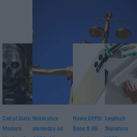
Call of Duty:
Nokia chce
Nowy OPPO
Logitech
Modern
pieniędzy od
Reno 8 4G
Signature