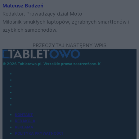
Mateusz Budzeń
Redaktor, Prowadzący dział Moto
Miłośnik smukłych laptopów, zgrabnych smartfonów i
szybkich samochodów.
© 2026 Tabletowo.pl. Wszelkie prawa zastrzeżone. K
KONTAKT
REDAKCJA
REKLAMA
POLITYKA PRYWATNOŚCI