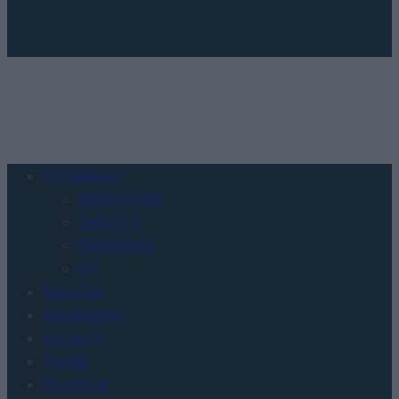
Urządzenia
SMARTFONY
TABLETY
WEARABLE
TV
Recenzje
Porównania
Co kupić
Porady
Promocje