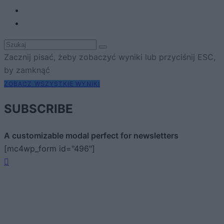
Zacznij pisać, żeby zobaczyć wyniki lub przyciśnij ESC,
by zamknąć
ZOBACZ WSZYSTKIE WYNIKI
SUBSCRIBE
A customizable modal perfect for newsletters
[mc4wp_form id="496"]