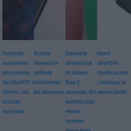
Powstała
Kolejne
Samsung
Nowy
europejska
nowości w
potwierdził,
smartfon
alternatywa
aplikacji
że Galaxy
OnePlusa jest
dla ChatGPT i
mObywatel
Ring 2
„najlepszy w
Gemini. Już
już dostępne
powstaje. Ma
swojej klasie”
możesz
ambitny plan
korzystać
wobec
nowego
pierścienia