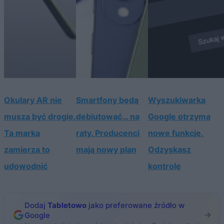
Okulary AR nie
Smartfony będą
Wyszukiwarka
muszą być drogie.
debiutować… na
Google otrzyma
Ta marka
raty. Producenci
nowe funkcje.
zamierza to
mają nowy plan
Odzyskasz
udowodnić
kontrolę
Dodaj
Tabletowo
jako preferowane źródło w
Google