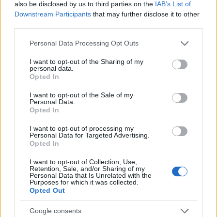
also be disclosed by us to third parties on the
IAB’s List of
Downstream Participants
that may further disclose it to other
third parties.
Please note that this website/app uses one or more Google
Personal Data Processing Opt Outs
services and may gather and store information including but
not limited to your visit or usage behaviour. You may click to
I want to opt-out of the Sharing of my
personal data.
grant or deny consent to Google and its third-party tags to
Opted In
use your data for below specified purposes in below Google
consent section.
I want to opt-out of the Sale of my
Personal Data.
Opted In
I want to opt-out of processing my
Personal Data for Targeted Advertising.
Opted In
I want to opt-out of Collection, Use,
Retention, Sale, and/or Sharing of my
Personal Data that Is Unrelated with the
Purposes for which it was collected.
Opted Out
Google consents