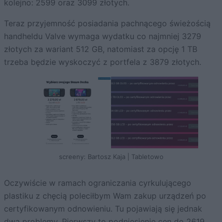
kolejno: 2599 oraz 3099 złotych.
Teraz przyjemność posiadania pachnącego świeżością
handheldu Valve wymaga wydatku co najmniej 3279
złotych za wariant 512 GB, natomiast za opcję 1 TB
trzeba będzie wyskoczyć z portfela z 3879 złotych.
screeny: Bartosz Kaja | Tabletowo
Oczywiście w ramach ograniczania cyrkulującego
plastiku z chęcią poleciłbym Wam zakup urządzeń po
certyfikowanym odnowieniu. Tu pojawiają się jednak
dwa problemy. Pierwszy to podniesienie cen do 2619