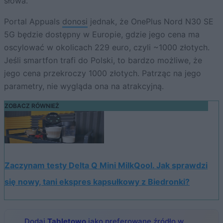
słowa.
Portal Appuals
donosi
jednak, że OnePlus Nord N30 SE
5G będzie dostępny w Europie, gdzie jego cena ma
oscylować w okolicach 229 euro, czyli ~1000 złotych.
Jeśli smartfon trafi do Polski, to bardzo możliwe, że
jego cena przekroczy 1000 złotych. Patrząc na jego
parametry, nie wygląda ona na atrakcyjną.
ZOBACZ RÓWNIEŻ
Zaczynam testy Delta Q Mini MilkQool. Jak sprawdzi
się nowy, tani ekspres kapsułkowy z Biedronki?
Dodaj
Tabletowo
jako preferowane źródło w