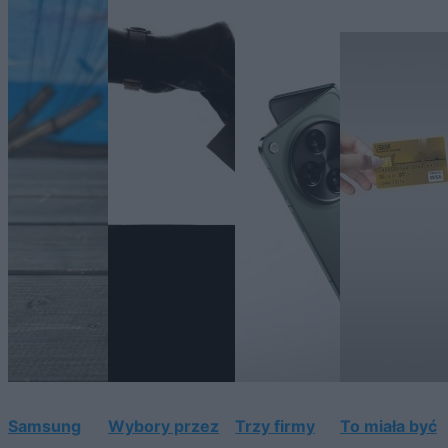
Samsung
Wybory przez
Trzy firmy
To miała być