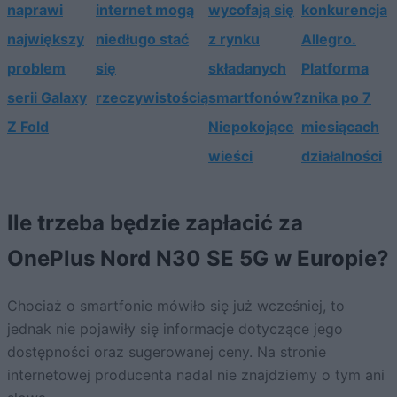
naprawi
internet mogą
wycofają się
konkurencja
największy
niedługo stać
z rynku
Allegro.
problem
się
składanych
Platforma
serii Galaxy
rzeczywistością
smartfonów?
znika po 7
Z Fold
Niepokojące
miesiącach
wieści
działalności
Ile trzeba będzie zapłacić za
OnePlus Nord N30 SE 5G w Europie?
Chociaż o smartfonie mówiło się już wcześniej, to
jednak nie pojawiły się informacje dotyczące jego
dostępności oraz sugerowanej ceny. Na stronie
internetowej producenta nadal nie znajdziemy o tym ani