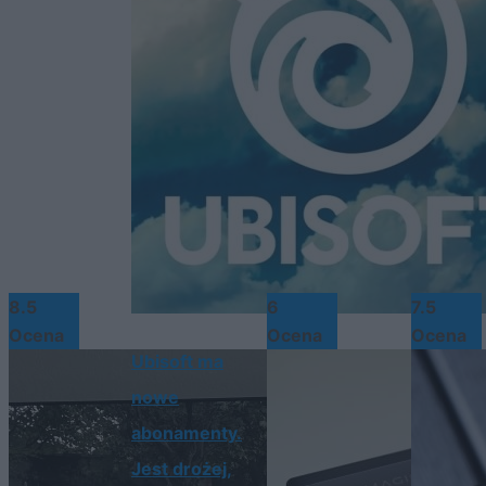
8.5
6
7.5
Ocena
Ocena
Ocena
Ubisoft ma
nowe
abonamenty.
Jest drożej,