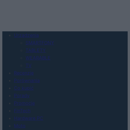
Urządzenia
SMARTFONY
TABLETY
WEARABLE
TV
Recenzje
Porównania
Co kupić
Porady
Promocje
FinTech
Hardware PC
Moto