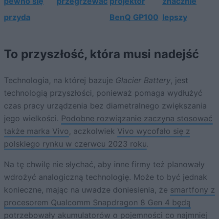
pewno się
przegrzewać
projektor
znacznie
przyda
BenQ GP100
lepszy
To przyszłość, która musi nadejść
Technologia, na której bazuje
Glacier Battery
, jest
technologią przyszłości, ponieważ pomaga wydłużyć
czas pracy urządzenia bez diametralnego zwiększania
jego wielkości.
Podobne rozwiązanie zaczyna stosować
także marka Vivo
, aczkolwiek
Vivo wycofało się z
polskiego rynku w czerwcu 2023 roku
.
Na tę chwilę nie słychać, aby inne firmy też planowały
wdrożyć analogiczną technologię. Może to być jednak
konieczne, mając na uwadze doniesienia, że
smartfony z
procesorem Qualcomm Snapdragon 8 Gen 4 będą
potrzebowały akumulatorów o pojemności co najmniej