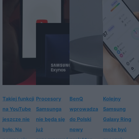
Takiej funkcji
Procesory
BenQ
Kolejny
na YouTube
Samsunga
wprowadza
Samsung
jeszcze nie
nie będą się
do Polski
Galaxy Ring
było. Na
już
nowy
może być