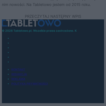
nim nowości. Na Tabletowo jestem od 2015 roku.
© 2026 Tabletowo.pl. Wszelkie prawa zastrzeżone. K
KONTAKT
REDAKCJA
REKLAMA
POLITYKA PRYWATNOŚCI