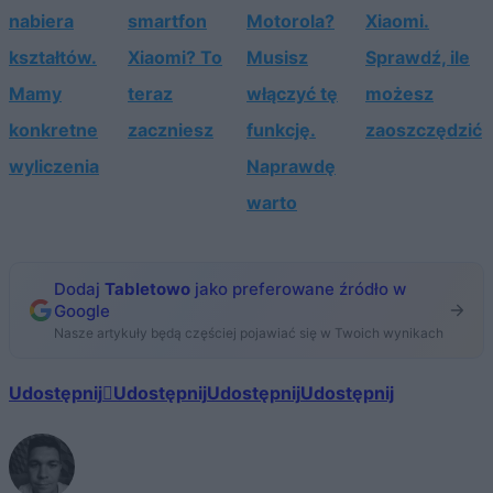
nabiera
smartfon
Motorola?
Xiaomi.
kształtów.
Xiaomi? To
Musisz
Sprawdź, ile
Mamy
teraz
włączyć tę
możesz
konkretne
zaczniesz
funkcję.
zaoszczędzić
wyliczenia
Naprawdę
warto
Dodaj
Tabletowo
jako preferowane źródło w
Google
Nasze artykuły będą częściej pojawiać się w Twoich wynikach
Udostępnij
Udostępnij
Udostępnij
Udostępnij