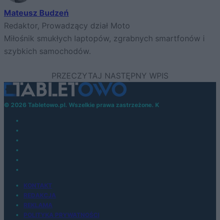
Mateusz Budzeń
Redaktor, Prowadzący dział Moto
Miłośnik smukłych laptopów, zgrabnych smartfonów i
szybkich samochodów.
© 2026 Tabletowo.pl. Wszelkie prawa zastrzeżone. K
KONTAKT
REDAKCJA
REKLAMA
POLITYKA PRYWATNOŚCI