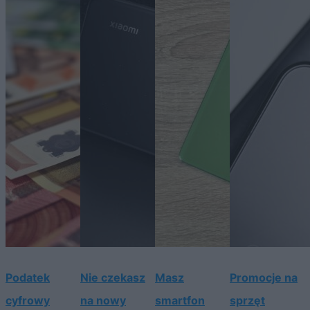
Podatek
Nie czekasz
Masz
Promocje na
cyfrowy
na nowy
smartfon
sprzęt