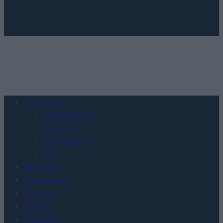
Urządzenia
SMARTFONY
TABLETY
WEARABLE
TV
Recenzje
Porównania
Co kupić
Porady
Promocje