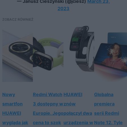
— Janusz Cieszyński (@jciesz)
March 23,
2023
ZOBACZ RÓWNIEŻ
Nowy
Redmi Watch
HUAWEI
Globalna
smartfon
3 dostępny w
znów
premiera
HUAWEI
Europie. Jego
połączył dwa
serii Redmi
wygląda jak
cena to szok
urządzenia w
Note 12. Tyle