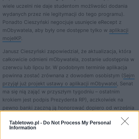
wiele uczelni nie daje studentom możliwości dodania
wydanych przez nie legitymacji do tego programu).
Ponadto Cieszyński negocjuje usunięcie eRecept z
mObywatela, aby były one dostępne tylko w
aplikacji
mojeIKP
.
Janusz Cieszyński zapowiedział, że aktualizacja, która
całkowicie odmieni mObywatela, zostanie udostępnia w
czerwcu lub lipcu br. W podobnym terminie aplikacja
powinna zostać zrównana z dowodem osobistym (
Sejm
przyjął już projekt ustawy o aplikacji mObywatel
, Senat
ma się nią zająć w przyszłym tygodniu – ostatnim
krokiem jest podpis Prezydenta RP), aczkolwiek na
pewno banki zaczną ją honorować dopiero od września
2023 roku, gdyż potrzebują czasu na wdrożenie
Tabletowo.pl -
Do Not Process My Personal
odpowiednich procedur.
Information
ZOBACZ RÓWNIEŻ