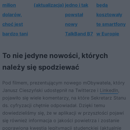
milion
(aktualizacja)
jedno i tak
będą
dolarów,
powstał
kosztowały
choć jest
nowy
te smartfony
bardzo tani
TalkBand B7
w Europie
To nie jedyne nowości, których
należy się spodziewać
Pod filmem, prezentującym nowego mObywatela, który
Janusz Cieszyński udostępnił na Twitterze i
LinkedIn
,
pojawiło się wiele komentarzy, na które Sekretarz Stanu
ds. cyfryzacji chętnie odpowiadał. Dzięki temu
dowiedzieliśmy się, że w aplikacji w przyszłości pojawi
się również informacja o jakości powietrza i zostanie
poprawiona kwestia legitymacji studenckiej (aktualnie