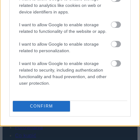
REKLAMA
related to analytics like cookies on web or
POLITYKA PRYWATNOŚCI
device identifiers in apps.
I want to allow Google to enable storage
related to functionality of the website or app.
I want to allow Google to enable storage
related to personalization.
I want to allow Google to enable storage
related to security, including authentication
functionality and fraud prevention, and other
Urządzenia
user protection.
SMARTFONY
TABLETY
WEARABLE
CONFIRM
TV
Recenzje
Porównania
Co kupić