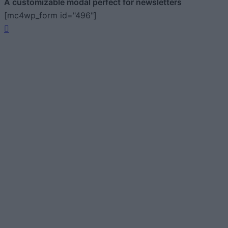
A customizable modal perfect for newsletters
[mc4wp_form id="496"]