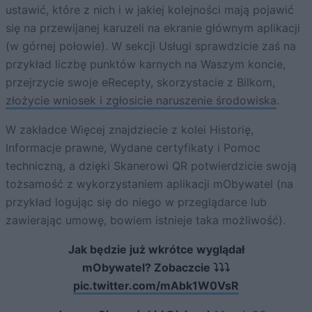
ustawić, które z nich i w jakiej kolejności mają pojawić
się na przewijanej karuzeli na ekranie głównym aplikacji
(w górnej połowie). W sekcji Usługi sprawdzicie zaś na
przykład liczbę punktów karnych na Waszym koncie,
przejrzycie swoje eRecepty, skorzystacie z Bilkom,
złożycie wniosek i zgłosicie naruszenie środowiska
.
W zakładce Więcej znajdziecie z kolei Historię,
Informacje prawne, Wydane certyfikaty i Pomoc
techniczną, a dzięki Skanerowi QR potwierdzicie swoją
tożsamość z wykorzystaniem aplikacji mObywatel (na
przykład logując się do niego w przeglądarce lub
zawierając umowę, bowiem istnieje taka możliwość).
Jak będzie już wkrótce wyglądał
mObywatel? Zobaczcie ⤵️⤵️⤵️
pic.twitter.com/mAbk1W0VsR