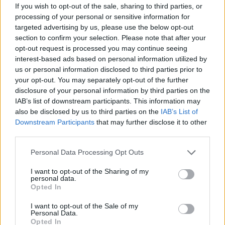
If you wish to opt-out of the sale, sharing to third parties, or
processing of your personal or sensitive information for
targeted advertising by us, please use the below opt-out
section to confirm your selection. Please note that after your
opt-out request is processed you may continue seeing
Chciałem ustawić język polski w głośniku Google Nest
interest-based ads based on personal information utilized by
us or personal information disclosed to third parties prior to
Mini. Nie udało się, ale Asystent Google przyszedł z
your opt-out. You may separately opt-out of the further
pomocą
disclosure of your personal information by third parties on the
IAB’s list of downstream participants. This information may
also be disclosed by us to third parties on the
IAB’s List of
Downstream Participants
that may further disclose it to other
Dodaj
Tabletowo
jako preferowane źródło w
third parties.
Google
Nasze artykuły będą częściej pojawiać się w Twoich wynikach
Please note that this website/app uses one or more Google
Personal Data Processing Opt Outs
services and may gather and store information including but
not limited to your visit or usage behaviour. You may click to
I want to opt-out of the Sharing of my
Udostępnij
Udostępnij
Udostępnij
Udostępnij
personal data.
grant or deny consent to Google and its third-party tags to
Opted In
use your data for below specified purposes in below Google
consent section.
I want to opt-out of the Sale of my
Personal Data.
Opted In