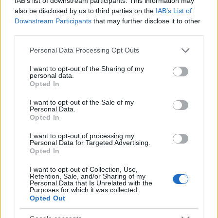
IAB’s list of downstream participants. This information may
also be disclosed by us to third parties on the
IAB’s List of
Downstream Participants
that may further disclose it to other
third parties.
Please note that this website/app uses one or more Google
Personal Data Processing Opt Outs
services and may gather and store information including but
not limited to your visit or usage behaviour. You may click to
I want to opt-out of the Sharing of my
personal data.
grant or deny consent to Google and its third-party tags to
Opted In
use your data for below specified purposes in below Google
consent section.
I want to opt-out of the Sale of my
Personal Data.
Opted In
I want to opt-out of processing my
Personal Data for Targeted Advertising.
Opted In
I want to opt-out of Collection, Use,
Retention, Sale, and/or Sharing of my
Personal Data that Is Unrelated with the
Purposes for which it was collected.
Opted Out