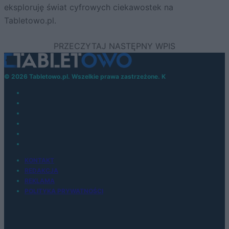
eksploruję świat cyfrowych ciekawostek na
Tabletowo.pl.
© 2026 Tabletowo.pl. Wszelkie prawa zastrzeżone. K
KONTAKT
REDAKCJA
REKLAMA
POLITYKA PRYWATNOŚCI