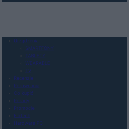
Urządzenia
SMARTFONY
TABLETY
WEARABLE
TV
Recenzje
Porównania
Co kupić
Porady
Promocje
FinTech
Hardware PC