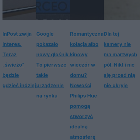
InPost zwija
Google
Romantyczna
Dla tej
interes.
pokazało
kolacja albo
kamery nie
Teraz
nowy głośnik.
kinowy
ma martwych
„świeżo”
To pierwsze
wieczór w
pól. Nikt i nic
będzie
takie
domu?
się przed nią
gdzieś indziej
urządzenie
Nowości
nie ukryje
na rynku
Philips Hue
pomogą
stworzyć
idealną
atmosferę