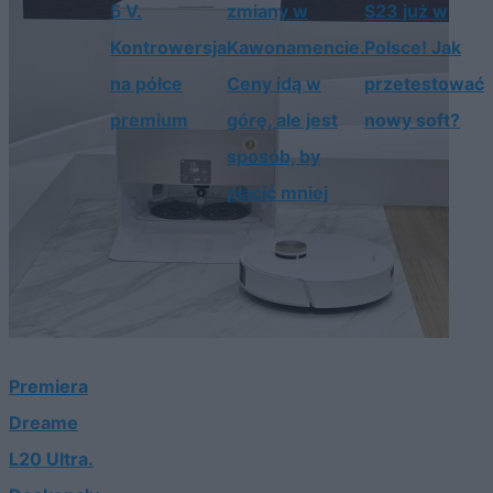
5 V.
zmiany w
S23 już w
Kontrowersja
Kawonamencie.
Polsce! Jak
na półce
Ceny idą w
przetestować
premium
górę, ale jest
nowy soft?
sposób, by
płacić mniej
Premiera
Dreame
L20 Ultra.