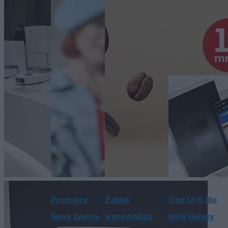
Premiera
Żabka
One UI 6 dla
Sony Xperia
wprowadza
serii Galaxy