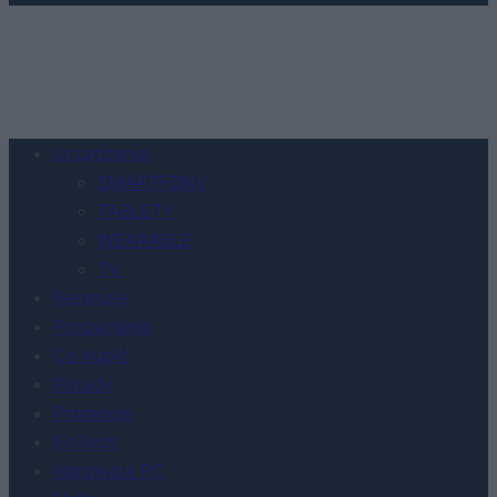
Urządzenia
SMARTFONY
TABLETY
WEARABLE
TV
Recenzje
Porównania
Co kupić
Porady
Promocje
FinTech
Hardware PC