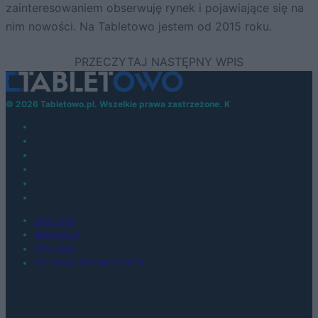
zainteresowaniem obserwuję rynek i pojawiające się na
nim nowości. Na Tabletowo jestem od 2015 roku.
© 2026 Tabletowo.pl. Wszelkie prawa zastrzeżone. K
KONTAKT
REDAKCJA
REKLAMA
POLITYKA PRYWATNOŚCI