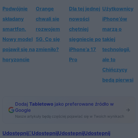
Podwójnie
Orange
Dla tej jednej
Użytkownicy
składany
chwali się
nowości
iPhone’ów
smartfon.
rozwojem
chętniej
marzą o
Nowy model
5G. Co się
sięgniecie po
takiej
pojawił się na
zmieniło?
iPhone’a 17
technologii,
horyzoncie
Pro
ale to
Chińczycy
będą pierwsi
Dodaj
Tabletowo
jako preferowane źródło w
Google
Nasze artykuły będą częściej pojawiać się w Twoich wynikach
Udostępnij
Udostępnij
Udostępnij
Udostępnij