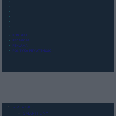
KONTAKT
REDAKCJA
REKLAMA
POLITYKA PRYWATNOŚCI
Urządzenia
SMARTFONY