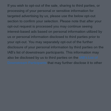
If you wish to opt-out of the sale, sharing to third parties, or
processing of your personal or sensitive information for
targeted advertising by us, please use the below opt-out
section to confirm your selection. Please note that after your
opt-out request is processed you may continue seeing
interest-based ads based on personal information utilized by
us or personal information disclosed to third parties prior to
your opt-out. You may separately opt-out of the further
disclosure of your personal information by third parties on the
IAB’s list of downstream participants. This information may
also be disclosed by us to third parties on the
IAB’s List of
Downstream Participants
that may further disclose it to other
third parties.
Please note that this website/app uses one or more Google
Personal Data Processing Opt Outs
services and may gather and store information including but
not limited to your visit or usage behaviour. You may click to
I want to opt-out of the Sharing of my
personal data.
grant or deny consent to Google and its third-party tags to
Opted In
use your data for below specified purposes in below Google
consent section.
I want to opt-out of the Sale of my
Personal Data.