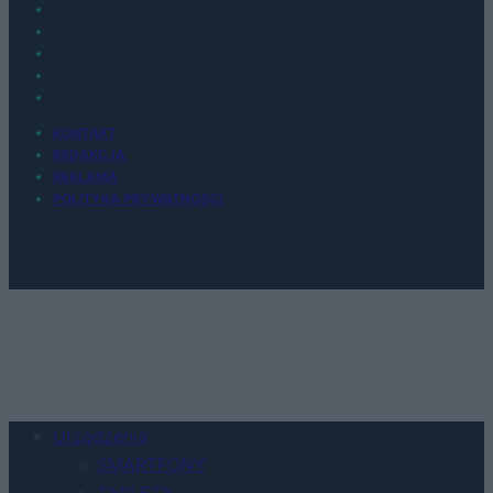
KONTAKT
REDAKCJA
REKLAMA
POLITYKA PRYWATNOŚCI
Urządzenia
SMARTFONY
TABLETY