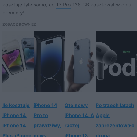
kosztuje tyle samo, co
13 Pro
128 GB kosztował w dniu
premiery!
ZOBACZ RÓWNIEŻ
Ile kosztuje
iPhone 14
Oto nowy
Po trzech latach
iPhone 14,
Pro to
iPhone 14. A
Apple
iPhone 14
prawdziwy,
raczej
zaprezentowało
Plus, iPhone
nowy
iPhone 13
drugą