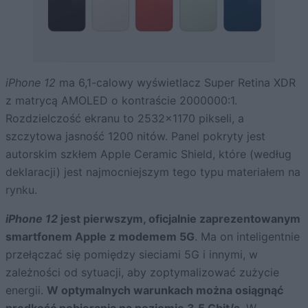
iPhone 12
ma 6,1-calowy wyświetlacz Super Retina XDR
z matrycą AMOLED o kontraście 2000000:1.
Rozdzielczość ekranu to 2532×1170 pikseli, a
szczytowa jasność 1200 nitów. Panel pokryty jest
autorskim szkłem Apple Ceramic Shield, które (według
deklaracji) jest najmocniejszym tego typu materiałem na
rynku.
iPhone 12
jest pierwszym, oficjalnie zaprezentowanym
smartfonem Apple z modemem 5G
. Ma on inteligentnie
przełączać się pomiędzy sieciami 5G i innymi, w
zależności od sytuacji, aby zoptymalizować zużycie
energii.
W optymalnych warunkach można osiągnąć
prędkość pobierania na poziomie 3,5 Gbit/s
. W