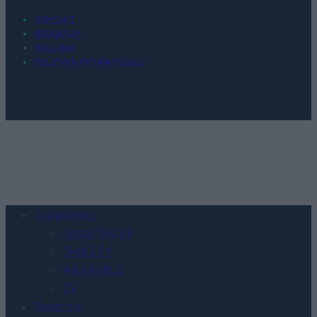
KONTAKT
REDAKCJA
REKLAMA
POLITYKA PRYWATNOŚCI
Urządzenia
SMARTFONY
TABLETY
WEARABLE
TV
Recenzje